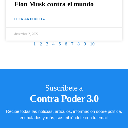
Elon Musk contra el mundo
LEER ARTÍCULO »
diciembre 2, 2022
1
2
3
4
5
6
7
8
9
10
Suscríbete a
Contra Poder 3.0
Recibe todas las noticias, artículos, información sobre política,
enchufados y más, suscribiéndote con tu email.