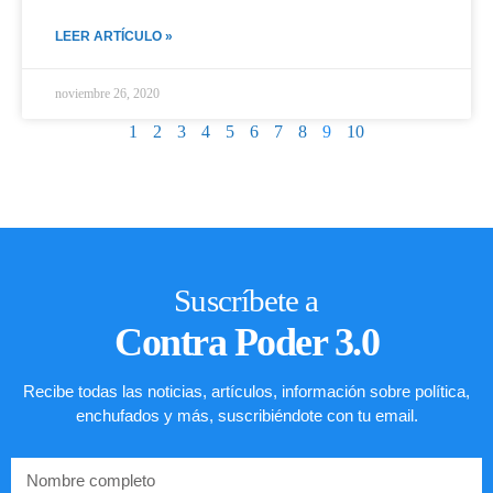
LEER ARTÍCULO »
noviembre 26, 2020
1
2
3
4
5
6
7
8
9
10
Suscríbete a
Contra Poder 3.0
Recibe todas las noticias, artículos, información sobre política,
enchufados y más, suscribiéndote con tu email.