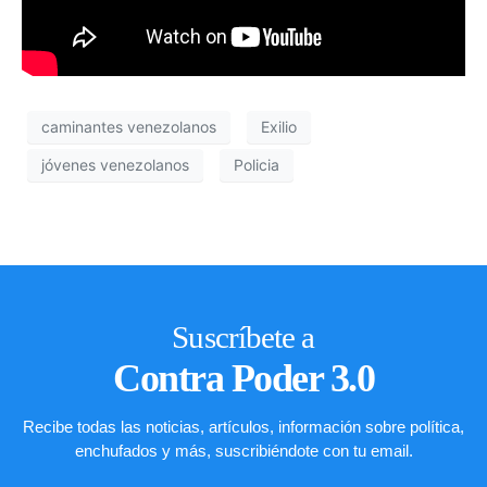
caminantes venezolanos
Exilio
jóvenes venezolanos
Policia
Suscríbete a
Contra Poder 3.0
Recibe todas las noticias, artículos, información sobre política,
enchufados y más, suscribiéndote con tu email.