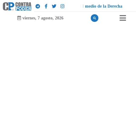
d
e
i
o
d
e
l
a
D
e
r
e
c
h
a
viernes, 7 agosto, 2026