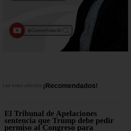
¡
R
e
c
o
m
e
n
d
a
d
o
s
!
Lee
estos
artículos
El Tribunal de Apelaciones
sentencia que Trump debe pedir
permiso al Congreso para