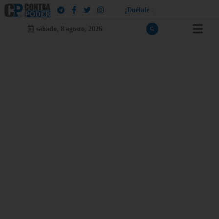
¡
D
u
é
l
a
l
e
a
q
u
i
e
n
l
e
d
u
e
l
a
!
sábado, 8 agosto, 2026