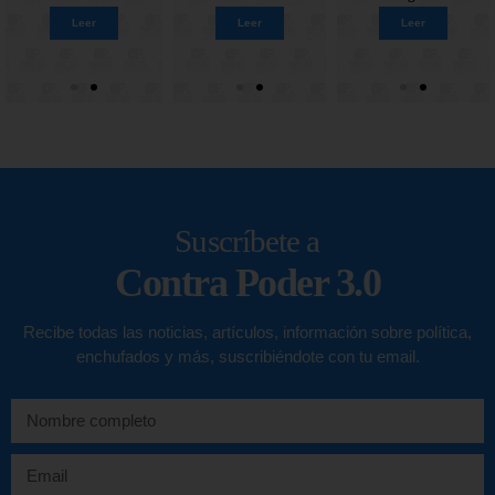
Leer
Leer
Leer
Leer
Leer
Leer
Leer
Leer
Suscríbete a
Contra Poder 3.0
Recibe todas las noticias, artículos, información sobre política,
enchufados y más, suscribiéndote con tu email.