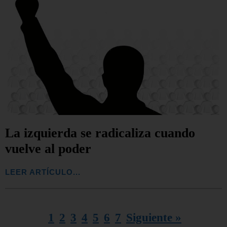
La izquierda se radicaliza cuando
vuelve al poder
LEER ARTÍCULO...
1
2
3
4
5
6
7
Siguiente »