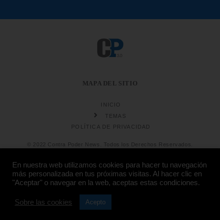
MAPA DEL SITIO
INICIO
TEMAS
POLÍTICA DE PRIVACIDAD
© 2022 Contra Poder News. Todos los Derechos Reservados.
En nuestra web utilizamos cookies para hacer tu navegación
más personalizada en tus próximas visitas. Al hacer clic en
"Aceptar" o navegar en la web, aceptas estas condiciones.
Sobre las cookies
Diseño web
Hosting:
Acepto