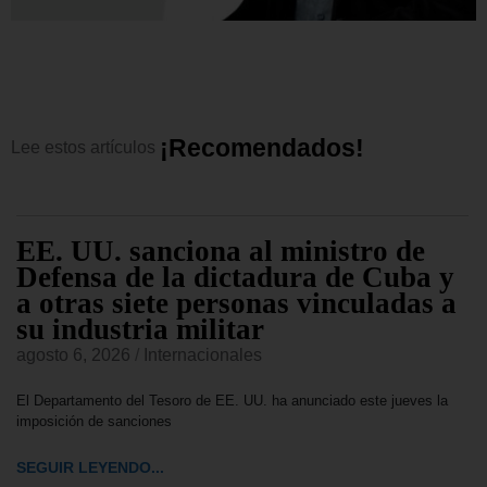
¡
R
e
c
o
m
e
n
d
a
d
o
s
!
Lee
estos
artículos
EE. UU. sanciona al ministro de
Defensa de la dictadura de Cuba y
a otras siete personas vinculadas a
su industria militar
agosto 6, 2026
/
Internacionales
El Departamento del Tesoro de EE. UU. ha anunciado este jueves la
imposición de sanciones
SEGUIR LEYENDO...