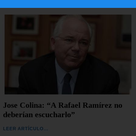
Jose Colina: “A Rafael Ramírez no
deberían escucharlo”
LEER ARTÍCULO...