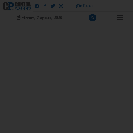
¡
D
u
é
l
a
l
e
a
q
u
i
e
n
l
e
d
u
e
l
a
!
viernes, 7 agosto, 2026