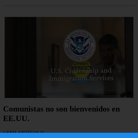
Comunistas no son bienvenidos en
EE.UU.
LEER ARTÍCULO...