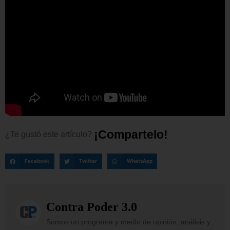
¡
C
o
m
p
a
r
t
e
l
o
!
¿Te
gustó
este
artículo?
Facebook
Twitter
WhatsApp
Contra Poder 3.0
Somos un programa y medio de opinión, análisis y