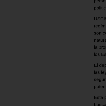
perso
políti
USCIS
regíme
son c
natur
la pr
los E
El de
las l
seguri
poten
Esta p
busca