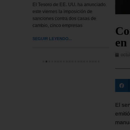
de ley de
El Tesoro de EE. UU. ha anunciado
El Tr
ue autoriza
este viernes la imposición de
UU. h
sanciones contra dos casas de
el pr
cambio, cinco empresas
pedir
Co
en
SEGUIR LEYENDO...
SEGUI
octu
El se
emiti
manua