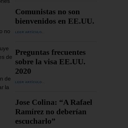
ones
Comunistas no son
bienvenidos en EE.UU.
io no
LEER ARTÍCULO...
luye
Preguntas frecuentes
es de
sobre la visa EE.UU.
2020
ón de
LEER ARTÍCULO...
r la
Jose Colina: “A Rafael
Ramírez no deberían
escucharlo”