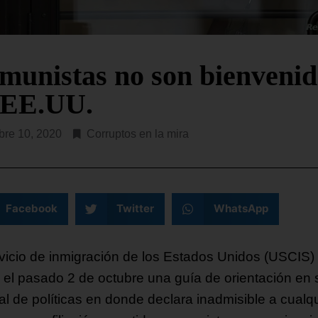
ibunal de Apelaciones de EE.
El Gobierno de EE. UU. ha
a dictaminado este viernes que
anunciado una inversión d
esidente Donald Trump deberá
USD$ 2.000 millones en
 la autorización
compromisos con organiza
munistas no son bienvenid
religiosas
 EE.UU.
R LEYENDO...
SEGUIR LEYENDO...
bre 10, 2020
Corruptos en la mira
Facebook
Twitter
WhatsApp
rvicio de inmigración de los Estados Unidos (USCIS)
ó el pasado 2 de octubre una guía de orientación en 
l de políticas en donde declara inadmisible a cualqu