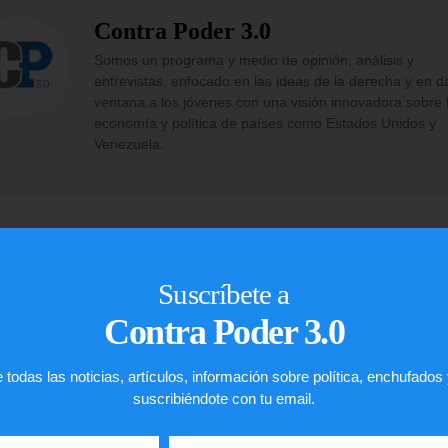
Contra Poder 3.0
Somos un programa y medio de opinión, análisis y
entrevistas, enfocado en las ideas de la derecha y en d
ventana a los jóvenes con una visión innovadora sobre 
economía y política de países como Estados Unidos y
Venezuela.
Suscríbete a
Contra Poder 3.0
 todas las noticias, artículos, información sobre política, enchufados
John R. De 
suscribiéndote con tu email.
IMMIGRATION L