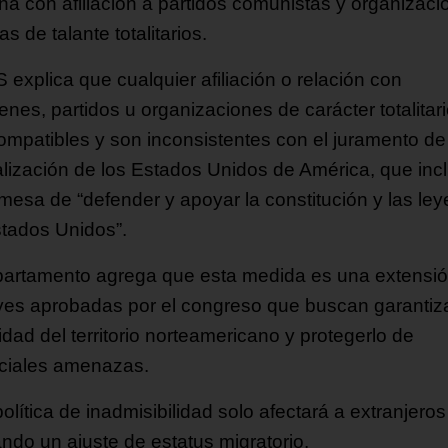
na con afiliación a partidos comunistas y organizaci
cas de talante totalitarios.
 explica que cualquier afiliación o relación con
nes, partidos u organizaciones de carácter totalitar
ompatibles y son inconsistentes con el juramento de
alización de los Estados Unidos de América, que inc
omesa de “defender y apoyar la constitución y las ley
stados Unidos”.
partamento agrega que esta medida es una extensi
eyes aprobadas por el congreso que buscan garantiza
dad del territorio norteamericano y protegerlo de
ciales amenazas.
olítica de inadmisibilidad solo afectará a extranjeros
ndo un ajuste de estatus migratorio.