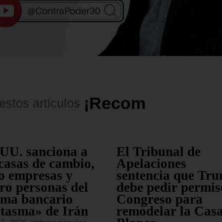
¡
R
e
c
o
m
e
n
d
a
d
o
s
!
estos
artículos
UU. sanciona a
El Tribunal de
casas de cambio,
Apelaciones
o empresas y
sentencia que Tr
ro personas del
debe pedir permis
ema bancario
Congreso para
tasma» de Irán
remodelar la Cas