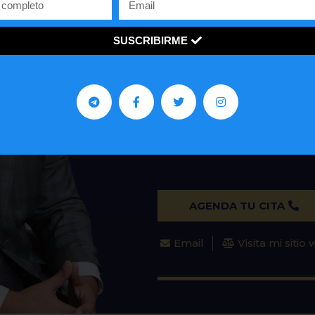
ASILO
SUSCRIBIRME
REPRESENTACIONES 
PETICIONES FAMILIA
John De la Vega es un abog
mucho a la comunidad venezo
en los Estados Unidos.
AGENDA TU CITA
Email
Visita mi sitio