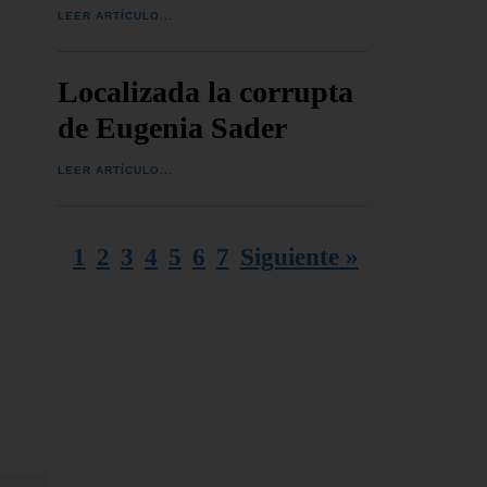
LEER ARTÍCULO...
Localizada la corrupta
de Eugenia Sader
LEER ARTÍCULO...
1
2
3
4
5
6
7
Siguiente »