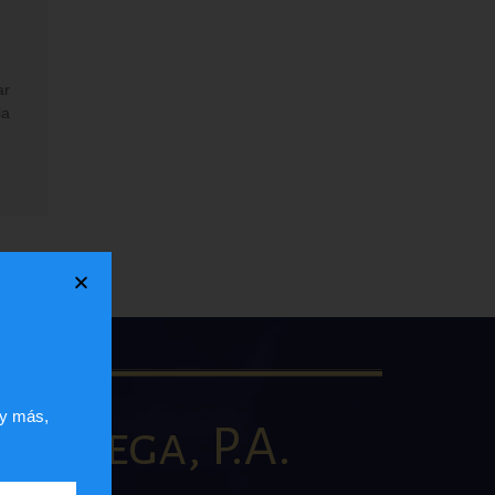
ar
la
 y más,
la Vega, P.A.
AW