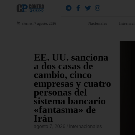
Nacionales
Internac
viernes, 7 agosto, 2026
 EE.
EE. UU. sanciona
El
 el
a dos casas de
Ap
ley de
cambio, cinco
se
ntra
empresas y cuatro
Tr
iones
personas del
pe
as
sistema bancario
Co
«fantasma» de
re
Irán
Bl
onales
agosto 7, 2026
/
Internacionales
agost
 aprobado