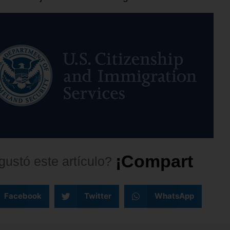
¡
C
o
m
p
a
r
t
e
l
o
!
gustó
este
artículo?
Facebook
Twitter
WhatsApp