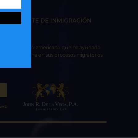
EN LA CORTE DE INMIGRACIÓN
RES
ado venezolano-americano que ha ayudado
lana e hispana en sus procesos migratorios
 web