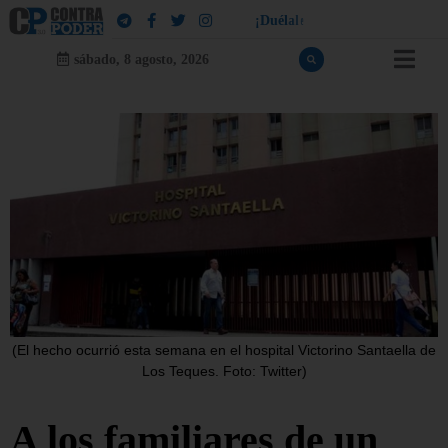
¡
D
u
é
l
a
l
e
a
q
u
i
e
n
l
e
d
u
e
l
a
!
sábado, 8 agosto, 2026
(El hecho ocurrió esta semana en el hospital Victorino Santaella de
Los Teques. Foto: Twitter)
A los familiares de un