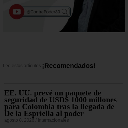
¡
R
e
c
o
m
e
n
d
a
d
o
s
!
Lee
estos
artículos
EE. UU. prevé un paquete de
seguridad de USD$ 1000 millones
para Colombia tras la llegada de
De la Espriella al poder
agosto 8, 2026
/
Internacionales