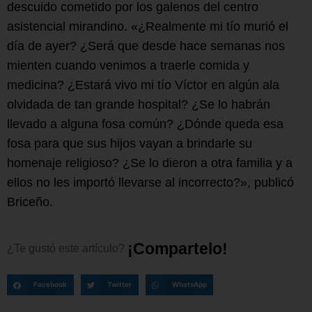
descuido cometido por los galenos del centro
asistencial mirandino. «¿Realmente mi tío murió el
día de ayer? ¿Será que desde hace semanas nos
mienten cuando venimos a traerle comida y
medicina? ¿Estará vivo mi tío Víctor en algún ala
olvidada de tan grande hospital? ¿Se lo habrán
llevado a alguna fosa común? ¿Dónde queda esa
fosa para que sus hijos vayan a brindarle su
homenaje religioso? ¿Se lo dieron a otra familia y a
ellos no les importó llevarse al incorrecto?», publicó
Briceño.
¡
C
o
m
p
a
r
t
e
l
o
!
¿Te
gustó
este
artículo?
Facebook
Twitter
WhatsApp