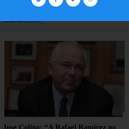
EE.UU. 2020
LEER ARTÍCULO...
Jose Colina: “A Rafael Ramírez no