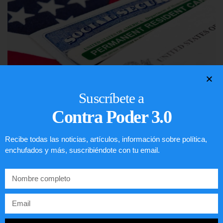
Suscríbete a
Contra Poder 3.0
Lotería de visa de EEUU
Recibe todas las noticias, artículos, información sobre política,
LEER ARTÍCULO...
enchufados y más, suscribiéndote con tu email.