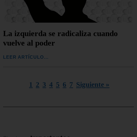
La izquierda se radicaliza cuando
vuelve al poder
LEER ARTÍCULO...
1
2
3
4
5
6
7
Siguiente »