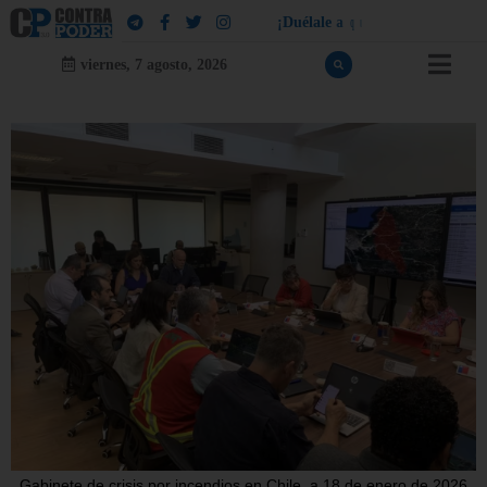
¡
D
u
é
l
a
l
e
a
q
u
i
e
n
l
e
d
u
e
l
a
!
viernes, 7 agosto, 2026
Gabinete de crisis por incendios en Chile, a 18 de enero de 2026