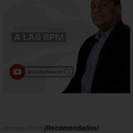
¡
R
e
c
o
m
e
n
d
a
d
o
s
!
Lee
estos
artículos