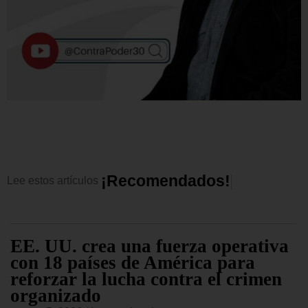
¡
R
e
c
o
m
e
n
d
a
d
o
s
!
Lee
estos
artículos
EE. UU. crea una fuerza operativa
con 18 países de América para
reforzar la lucha contra el crimen
organizado