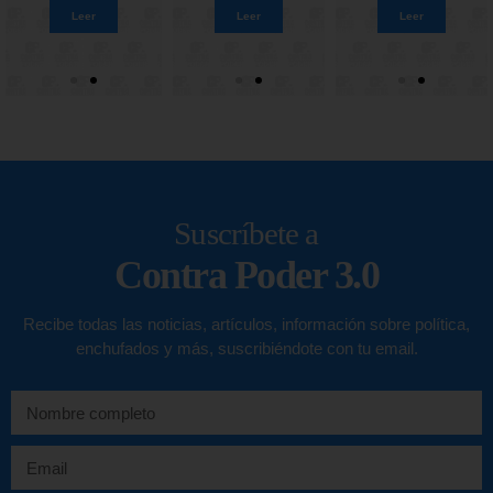
Leer
Leer
Leer
Leer
Leer
Leer
Leer
Leer
Suscríbete a
Contra Poder 3.0
Recibe todas las noticias, artículos, información sobre política,
enchufados y más, suscribiéndote con tu email.