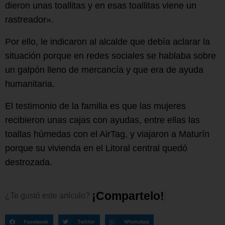
dieron unas toallitas y en esas toallitas viene un
rastreador».
Por ello, le indicaron al alcalde que debía aclarar la
situación porque en redes sociales se hablaba sobre
un galpón lleno de mercancía y que era de ayuda
humanitaria.
El testimonio de la familia es que las mujeres
recibieron unas cajas con ayudas, entre ellas las
toallas húmedas con el AirTag, y viajaron a Maturín
porque su vivienda en el Litoral central quedó
destrozada.
¡
C
o
m
p
a
r
t
e
l
o
!
¿Te
gustó
este
artículo?
Facebook
Twitter
WhatsApp