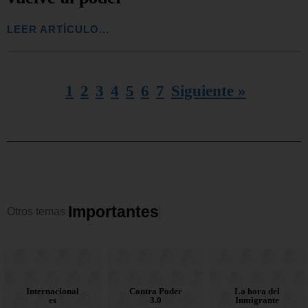
LEER ARTÍCULO...
1
2
3
4
5
6
7
Siguiente »
I
m
p
o
r
t
a
n
t
e
s
Otros
temas
Contra Poder
Corruptos en
Internacional
La hora del
Contra Poder
Corruptos en
Nacionales
Opinión
la mira
3.0
Inmigrante
es
la mira
3.0