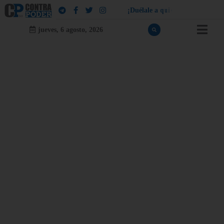
¡
D
u
é
l
a
l
e
a
q
u
i
e
n
l
e
d
u
e
l
a
!
jueves, 6 agosto, 2026