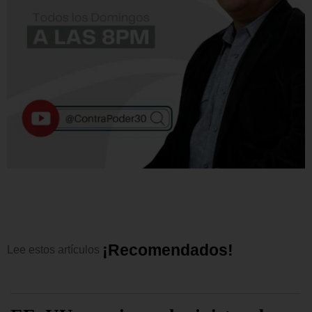
¡
R
e
c
o
m
e
n
d
a
d
o
s
!
Lee
estos
artículos