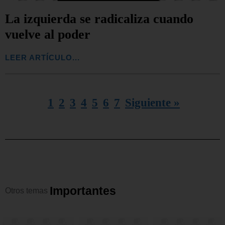
La izquierda se radicaliza cuando
vuelve al poder
LEER ARTÍCULO...
1
2
3
4
5
6
7
Siguiente »
I
m
p
o
r
t
a
n
t
e
s
Otros
temas