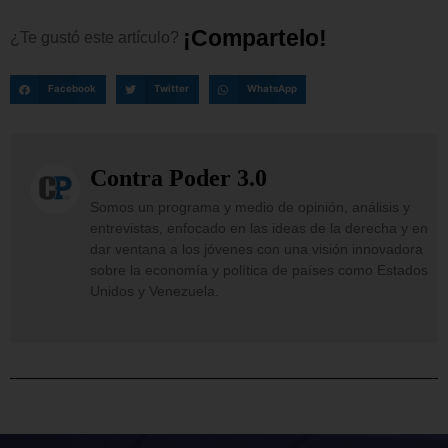
¡
C
o
m
p
a
r
t
e
l
o
!
¿Te
gustó
este
artículo?
Facebook
Twitter
WhatsApp
Contra Poder 3.0
Somos un programa y medio de opinión, análisis y
entrevistas, enfocado en las ideas de la derecha y en
dar ventana a los jóvenes con una visión innovadora
sobre la economía y política de países como Estados
Unidos y Venezuela.