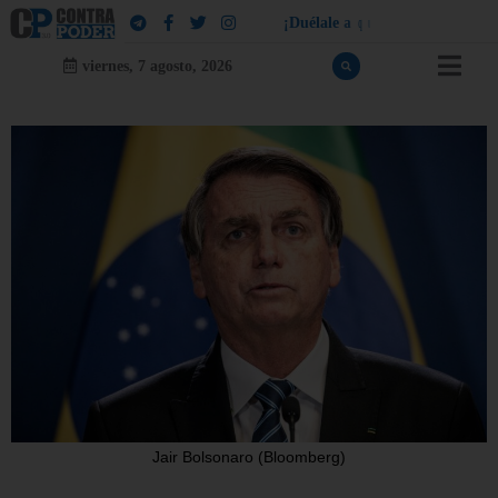
¡
D
u
é
l
a
l
e
a
q
u
i
e
n
l
e
d
u
e
l
a
!
viernes, 7 agosto, 2026
Jair Bolsonaro (Bloomberg)