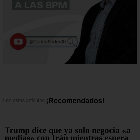
¡
R
e
c
o
m
e
n
d
a
d
o
s
!
Lee
estos
artículos
Trump dice que ya solo negocia «a
medias» con Irán mientras espera