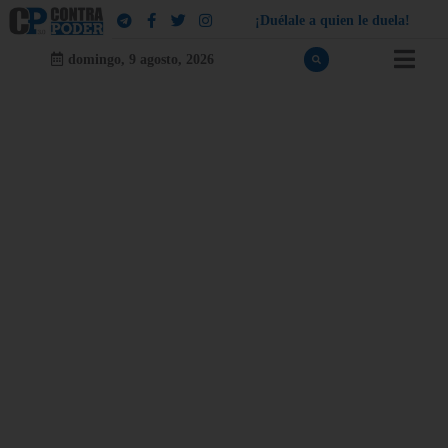
¡
D
u
é
l
a
l
e
a
q
u
i
e
n
l
e
d
u
e
l
a
!
domingo, 9 agosto, 2026