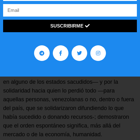
Adicionalmente, otra de las tesis de Hayek fue
comprobada a través del “orden espontáneo” que
SUSCRIBIRME
sucedió al desastre natural del 24 de junio. Como ya
mencioné, los valores del venezolano, la resiliencia y
la empatía del mundo para con personas —en gran
medida— desconocidas, se unieron por el mismo
acontecimiento destructivo que sacudió al país —
para aquellos venezolanos que vivieron el terremoto
en alguno de los estados sacudidos— y por la
solidaridad hacia quien lo perdió todo —para
aquellas personas, venezolanas o no, dentro o fuera
del país, que se solidarizaron difundiendo lo que
había sucedido o donando recursos-; demostraron
que el orden espontáneo significa, más allá del
mercado o de la economía, humanidad.