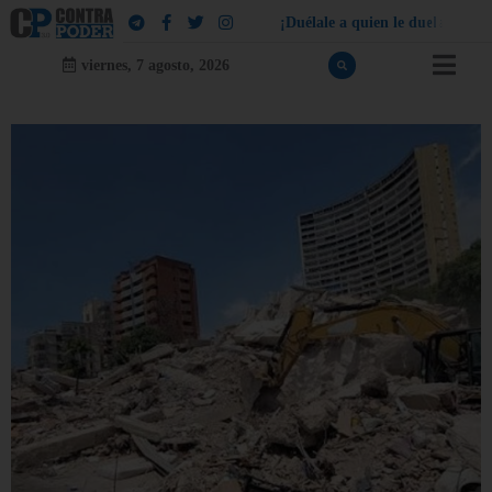
¡
D
u
é
l
a
l
e
a
q
u
i
e
n
l
e
d
u
e
l
a
!
viernes, 7 agosto, 2026