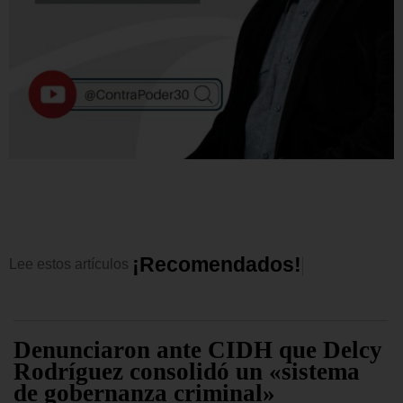
¡
R
e
c
o
m
e
n
d
a
d
o
s
!
Lee
estos
artículos
Denunciaron ante CIDH que Delcy
Rodríguez consolidó un «sistema
de gobernanza criminal»