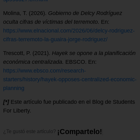
Molina, T. (2026).
Gobierno de Delcy Rodríguez
oculta cifras de víctimas del terremoto.
En:
https://www.elnacional.com/2026/06/delcy-rodriguez-
cifras-terremoto-la-guaira-jorge-rodriguez/
Trescott, P. (2021).
Hayek se opone a la planificación
económica centralizada.
EBSCO. En:
https://www.ebsco.com/research-
starters/history/hayek-opposes-centralized-economic-
planning
[*]
Este artículo fue publicado en el Blog de Students
For Liberty.
¡
C
o
m
p
a
r
t
e
l
o
!
¿Te
gustó
este
artículo?