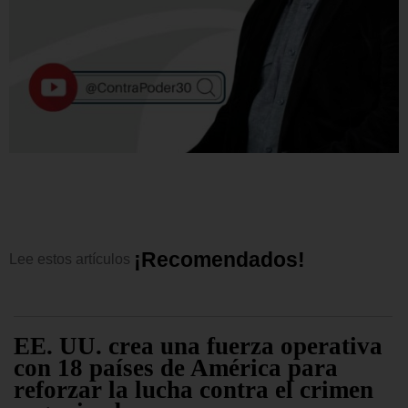
¡
R
e
c
o
m
e
n
d
a
d
o
s
!
Lee
estos
artículos
EE. UU. crea una fuerza operativa
con 18 países de América para
reforzar la lucha contra el crimen