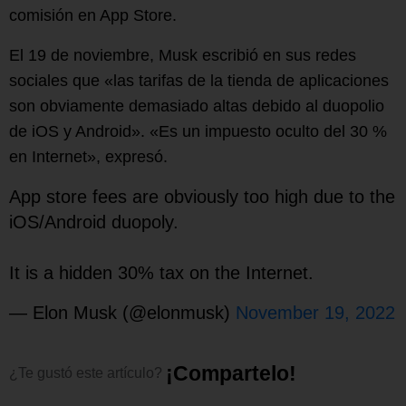
comisión en App Store.
El 19 de noviembre, Musk escribió en sus redes
sociales que «las tarifas de la tienda de aplicaciones
son obviamente demasiado altas debido al duopolio
de iOS y Android». «Es un impuesto oculto del 30 %
en Internet», expresó.
App store fees are obviously too high due to the
iOS/Android duopoly.
It is a hidden 30% tax on the Internet.
— Elon Musk (@elonmusk)
November 19, 2022
¡
C
o
m
p
a
r
t
e
l
o
!
¿Te
gustó
este
artículo?