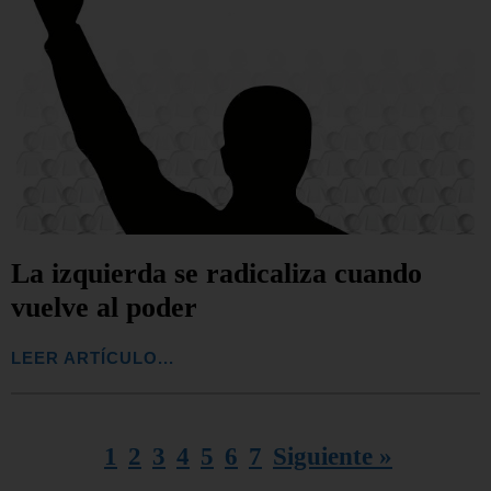
La izquierda se radicaliza cuando
vuelve al poder
LEER ARTÍCULO...
1
2
3
4
5
6
7
Siguiente »