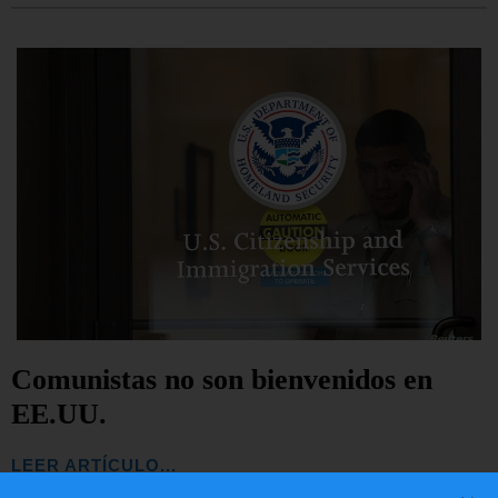
Comunistas no son bienvenidos en
EE.UU.
LEER ARTÍCULO...