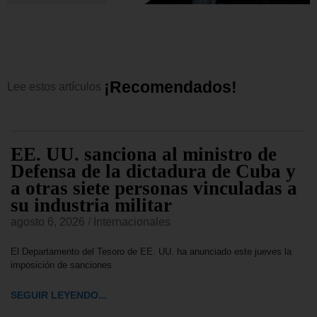
¡
R
e
c
o
m
e
n
d
a
d
o
s
!
Lee
estos
artículos
EE. UU. sanciona al ministro de
Defensa de la dictadura de Cuba y
a otras siete personas vinculadas a
su industria militar
agosto 6, 2026
/
Internacionales
El Departamento del Tesoro de EE. UU. ha anunciado este jueves la
imposición de sanciones
SEGUIR LEYENDO...