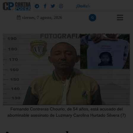
!
a
¡
D
u
é
l
a
l
e
a
q
u
i
e
n
l
e
d
u
e
l
viernes, 7 agosto, 2026
Fernando Contreras Chourio, de 54 años, está acusado del
abominable asesinato de Luzmary Carolina Hurtado Silvera (7)