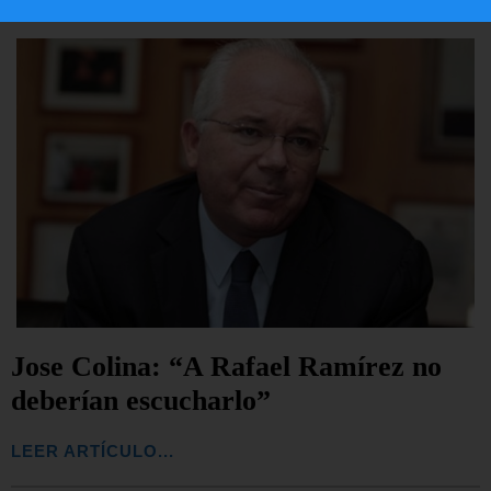
Jose Colina: “A Rafael Ramírez no
deberían escucharlo”
LEER ARTÍCULO...