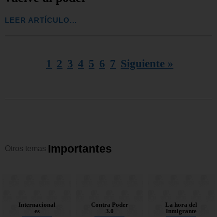
LEER ARTÍCULO...
1
2
3
4
5
6
7
Siguiente »
I
m
p
o
r
t
a
n
t
e
s
Otros
temas
Contra Poder
Corruptos en
Internacional
La hora del
Contra Poder
Corruptos en
Nacionales
Opinión
la mira
3.0
Inmigrante
es
la mira
3.0