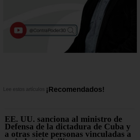
¡
R
e
c
o
m
e
n
d
a
d
o
s
!
Lee
estos
artículos
EE. UU. sanciona al ministro de
Defensa de la dictadura de Cuba y
a otras siete personas vinculadas a