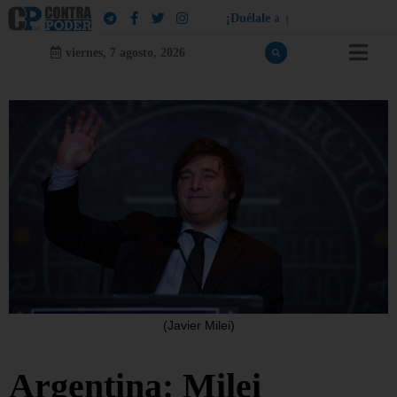
¡
D
u
é
l
a
l
e
a
q
u
i
e
n
l
e
d
u
e
l
a
!
viernes, 7 agosto, 2026
(Javier Milei)
Argentina: Milei