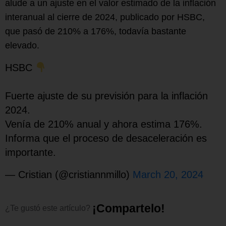
alude a un ajuste en el valor estimado de la inflación
interanual al cierre de 2024, publicado por HSBC,
que pasó de 210% a 176%, todavía bastante
elevado.
HSBC
Fuerte ajuste de su previsión para la inflación
2024.
Venía de 210% anual y ahora estima 176%.
Informa que el proceso de desaceleración es
importante.
— Cristian (@cristiannmillo)
March 20, 2024
¡
C
o
m
p
a
r
t
e
l
o
!
¿Te
gustó
este
artículo?