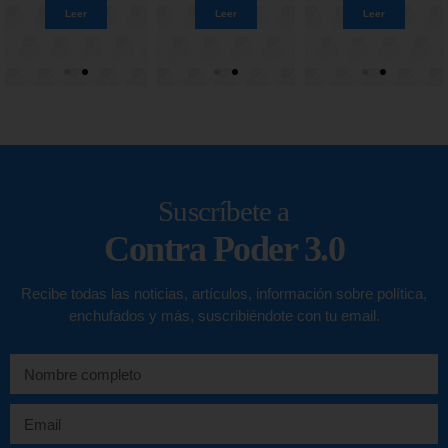
Leer
Leer
Leer
Leer
Leer
Leer
Leer
Leer
Suscríbete a
Contra Poder 3.0
Recibe todas las noticias, artículos, información sobre política,
enchufados y más, suscribiéndote con tu email.