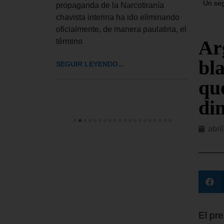
la cap
Un seg
propaganda de la Narcotiranía
el te
chavista interina ha ido eliminando
oficialmente, de manera paulatina, el
SEGUI
Ar
término
bl
SEGUIR LEYENDO...
que
di
abri
El pre