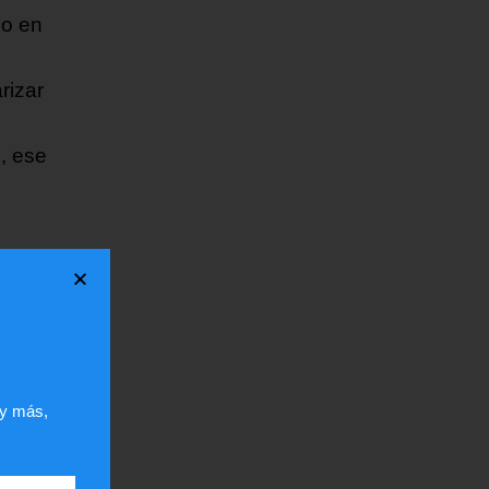
do en
rizar
, ese
 y más,