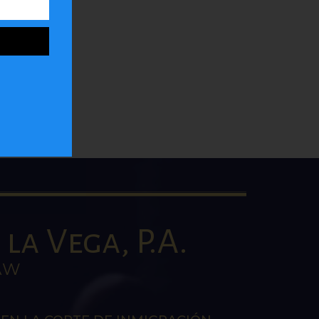
ar
la
la Vega, P.A.
AW