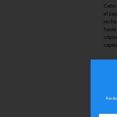
Cabe 
el cap
recha
hasta
cript
capítu
¿Te
Recibe