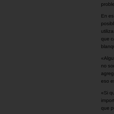
probl
En es
posib
utili
que c
blanq
«Algu
no son
agreg
eso e
«Si q
impor
que p