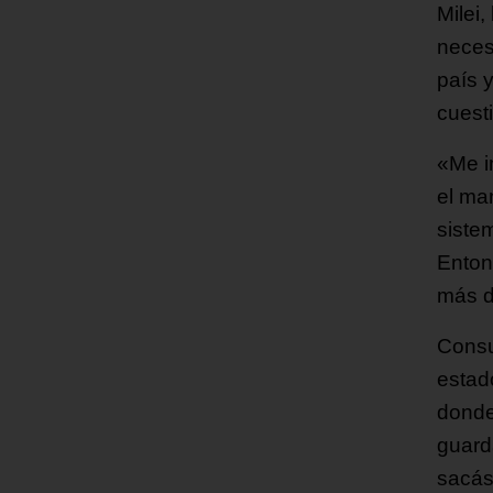
Milei,
neces
país 
cuest
«Me i
el man
siste
Enton
más d
Consu
estad
donde
guard
sacás