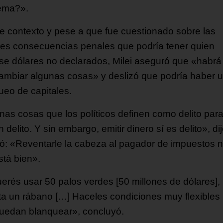
ema?».
e contexto y pese a que fue cuestionado sobre las
les consecuencias penales que podría tener quien
zase dólares no declarados, Milei aseguró que «habrá
ambiar algunas cosas» y deslizó que podría haber 
ueo de capitales.
nas cosas que los políticos definen como delito par
 delito. Y sin embargo, emitir dinero sí es delito», dij
ó: «Reventarle la cabeza al pagador de impuestos n
stá bien».
uerés usar 50 palos verdes [50 millones de dólares],
ta un rábano […] Haceles condiciones muy flexibles
uedan blanquear», concluyó.