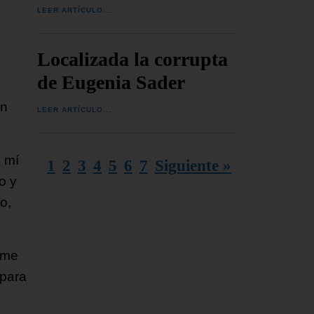
LEER ARTÍCULO...
Localizada la corrupta
de Eugenia Sader
un
LEER ARTÍCULO...
a mí
1
2
3
4
5
6
7
Siguiente »
o y
o,
 me
 para