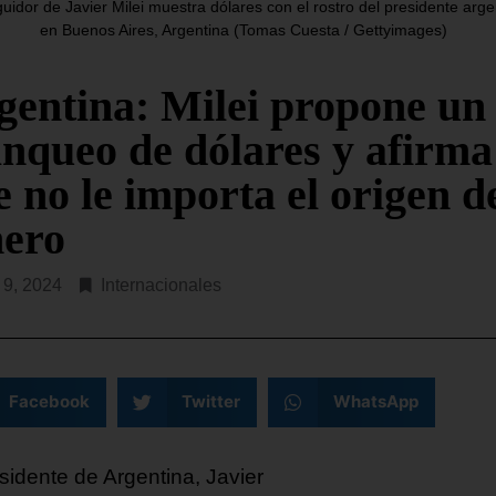
ital de la entidad, Valencia, por
2015, que preside Dinorah 
uidor de Javier Milei muestra dólares con el rostro del presidente arge
en Buenos Aires, Argentina (Tomas Cuesta / Gettyimages)
ma de
aterrizó en la tarde de
R LEYENDO...
SEGUIR LEYENDO...
gentina: Milei propone un
anqueo de dólares y afirma
 no le importa el origen d
nero
l 9, 2024
Internacionales
Facebook
Twitter
WhatsApp
sidente de Argentina, Javier