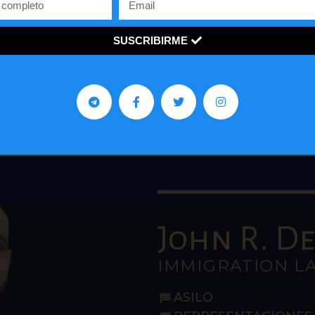
entrevistas, enfocado en las ideas de la derecha y en d
ventana a los jóvenes con una visión innovadora sobre 
SUSCRIBIRME
economía y política de países como Estados Unidos y
Venezuela.
John R. De 
IMMIGRATION L
ASILO