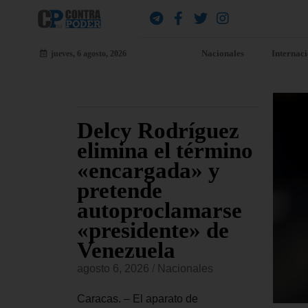
Nacionales
Internac
jueves, 6 agosto, 2026
Delcy Rodríguez
Co
ven
elimina el término
pr
ro de
«encargada» y
fal
pretende
Ca
autoproclamarse
ve
«presidente» de
se
es
Venezuela
agost
delo de 21
agosto 6, 2026
/
Nacionales
ces, fue
Carac
ado martes
estad
Caracas. – El aparato de