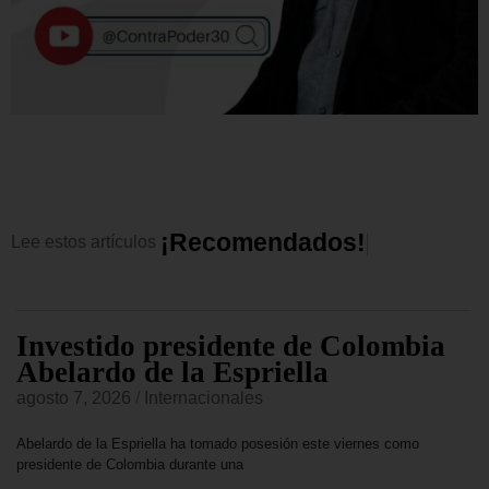
¡
R
e
c
o
m
e
n
d
a
d
o
s
!
Lee
estos
artículos
Investido presidente de Colombia
Abelardo de la Espriella
agosto 7, 2026
/
Internacionales
Abelardo de la Espriella ha tomado posesión este viernes como
presidente de Colombia durante una