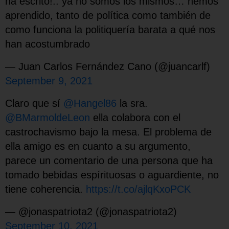
ha escrito!.. ya no somos los mismos… hemos
aprendido, tanto de política como también de
como funciona la politiquería barata a qué nos
han acostumbrado
— Juan Carlos Fernández Cano (@juancarlf)
September 9, 2021
Claro que sí
@Hangel86
la sra.
@BMarmoldeLeon
ella colabora con el
castrochavismo bajo la mesa. El problema de
ella amigo es en cuanto a su argumento,
parece un comentario de una persona que ha
tomado bebidas espírituosas o aguardiente, no
tiene coherencia.
https://t.co/ajlqKxoPCK
— @jonaspatriota2 (@jonaspatriota2)
September 10, 2021