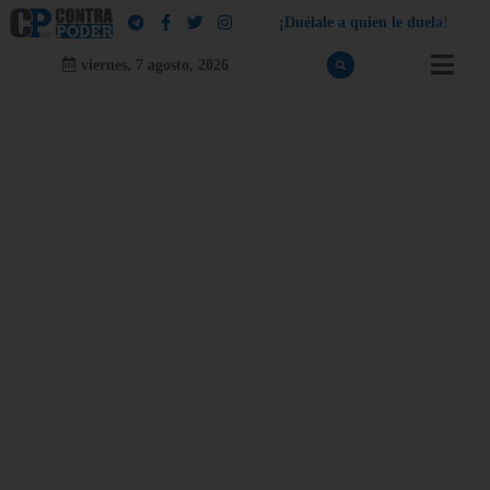
¡
D
u
é
l
a
l
e
a
q
u
i
e
n
l
e
d
u
e
l
a
!
viernes, 7 agosto, 2026