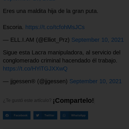
Eres una maldita hija de la gran puta.
Escoria.
https://t.co/tcfohMsJCs
— ELL.I.AM (@Elliot_Prz)
September 10, 2021
Sigue esta Lacra manipuladora, al servicio del
conglomerado criminal hacendado él trabajo.
https://t.co/HYiTGJXXwQ
— jjgessen® (@jjgessen)
September 10, 2021
¡
C
o
m
p
a
r
t
e
l
o
!
¿Te
gustó
este
artículo?
Facebook
Twitter
WhatsApp