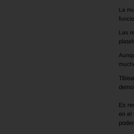
La mu
funcio
Las r
plataf
Aunqu
mucho
Tibis
democ
Es re
en el
poder