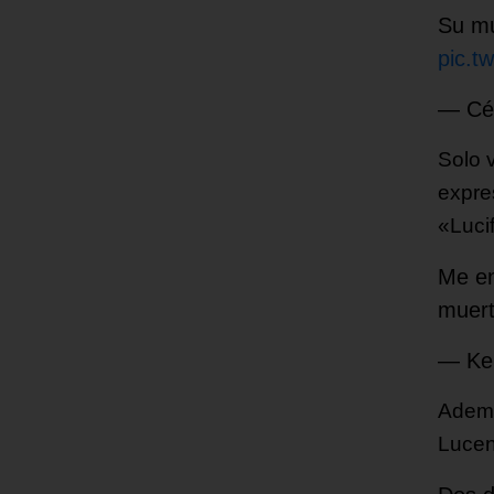
Su mu
pic.t
— Cé
Solo v
expre
«Lucif
Me en
muert
— Kel
Ademá
Lucen