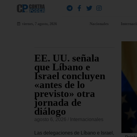
Nacionales
Internac
viernes, 7 agosto, 2026
udia
EE. UU. señala
EE
a
que Líbano e
al
nal a
Israel concluyen
De
a
«antes de lo
di
ta
previsto» otra
Cu
jornada de
si
onales
diálogo
vi
confirmado
in
agosto 6, 2026
/
Internacionales
conceder
agost
ional a
Las delegaciones de Líbano e Israel,
Palab