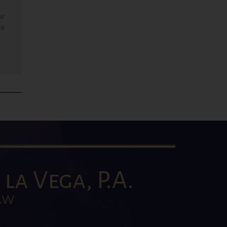
ar
la
la Vega, P.A.
AW