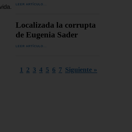
LEER ARTÍCULO...
vida.
Localizada la corrupta
de Eugenia Sader
LEER ARTÍCULO...
1
2
3
4
5
6
7
Siguiente »