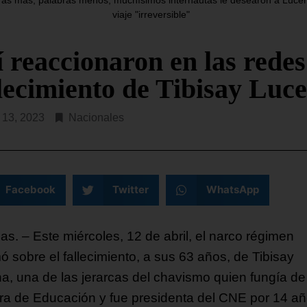
«organización terrorista» a
partamento del Tesoro de EE.
viaje "irreversible"
Chone Killers, fundada en
a anunciado este jueves la
hace seis años al escindirs
ición de sanciones contra
 reaccionaron en las redes
 empresas y ocho
SEGUIR LEYENDO...
llecimiento de Tibisay Luc
R LEYENDO...
l 13, 2023
Nacionales
Facebook
Twitter
WhatsApp
as. – Este miércoles, 12 de abril, el narco régimen
ó sobre el fallecimiento, a sus 63 años, de Tibisay
a, una de las jerarcas del chavismo quien fungía de
tra de Educación y fue presidenta del CNE por 14 añ