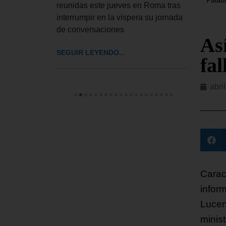
 a
reunidas este jueves en Roma tras
El De
interrumpir en la víspera su jornada
UU. h
de conversaciones
impos
Así
cinco
SEGUIR LEYENDO...
fa
SEGUI
abri
Carac
inform
Lucen
minis