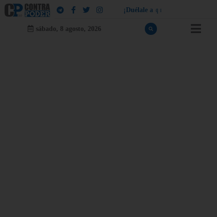
¡
D
u
é
l
a
l
e
a
q
u
i
e
n
l
e
d
u
e
l
a
!
sábado, 8 agosto, 2026