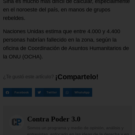
Siria es mucho más difícil de calcular, especialmente
en el noroeste del país, en manos de grupos
rebeldes.
Naciones Unidas estima que entre 4.000 y 4.400
personas habrían fallecido en la zona, según la
oficina de Coordinación de Asuntos Humanitarios de
la ONU (OCHA).
¡
C
o
m
p
a
r
t
e
l
o
!
¿Te
gustó
este
artículo?
Facebook
Twitter
WhatsApp
Contra Poder 3.0
Somos un programa y medio de opinión, análisis y
entrevistas, enfocado en las ideas de la derecha y en