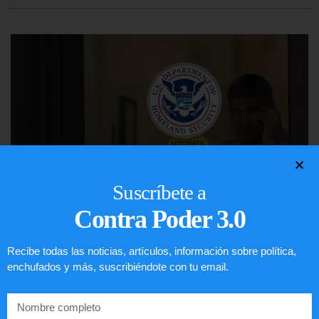
Suscríbete a
Contra Poder 3.0
Comunistas no son bienvenidos en
Recibe todas las noticias, artículos, información sobre política,
EE.UU.
enchufados y más, suscribiéndote con tu email.
LEER ARTÍCULO...