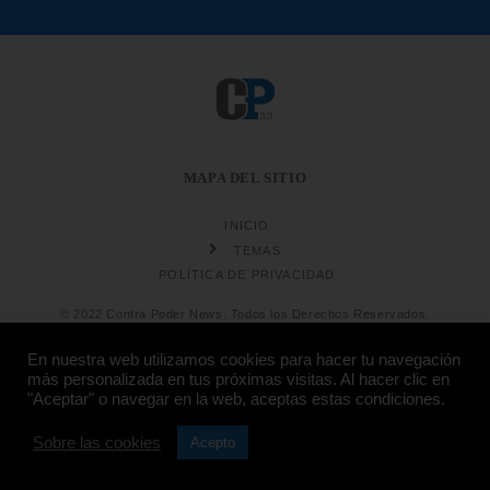
MAPA DEL SITIO
INICIO
TEMAS
POLÍTICA DE PRIVACIDAD
© 2022 Contra Poder News. Todos los Derechos Reservados.
En nuestra web utilizamos cookies para hacer tu navegación
más personalizada en tus próximas visitas. Al hacer clic en
"Aceptar" o navegar en la web, aceptas estas condiciones.
Diseño web
Hosting:
Sobre las cookies
Acepto