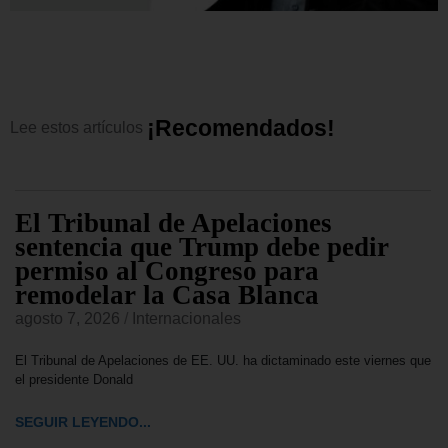
¡
R
e
c
o
m
e
n
d
a
d
o
s
!
Lee
estos
artículos
El Tribunal de Apelaciones
sentencia que Trump debe pedir
permiso al Congreso para
remodelar la Casa Blanca
agosto 7, 2026
/
Internacionales
El Tribunal de Apelaciones de EE. UU. ha dictaminado este viernes que
el presidente Donald
SEGUIR LEYENDO...