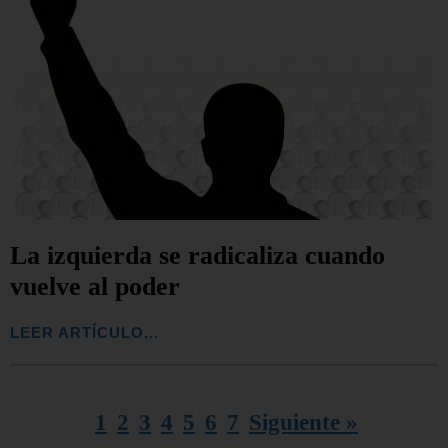
La izquierda se radicaliza cuando
vuelve al poder
LEER ARTÍCULO...
1
2
3
4
5
6
7
Siguiente »