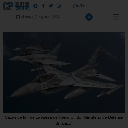
!
¡
D
u
é
l
a
l
e
a
q
u
i
e
n
l
e
d
u
e
l
a
viernes, 7 agosto, 2026
Cazas de la Fuerza Aérea de Reino Unido (Ministerio de Defensa
Británico)