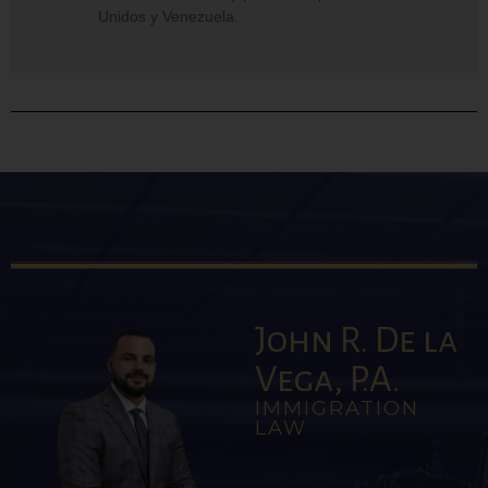
Unidos y Venezuela.
John R. De la
Vega, P.A.
IMMIGRATION
LAW