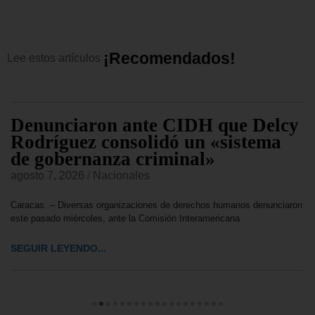
¡
R
e
c
o
m
e
n
d
a
d
o
s
!
Lee
estos
artículos
Denunciaron ante CIDH que Delcy
Rodríguez consolidó un «sistema
de gobernanza criminal»
agosto 7, 2026
/
Nacionales
Caracas. – Diversas organizaciones de derechos humanos denunciaron
este pasado miércoles, ante la Comisión Interamericana
SEGUIR LEYENDO...