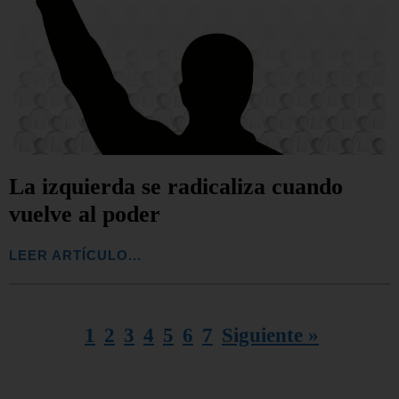
La izquierda se radicaliza cuando
vuelve al poder
LEER ARTÍCULO...
1
2
3
4
5
6
7
Siguiente »