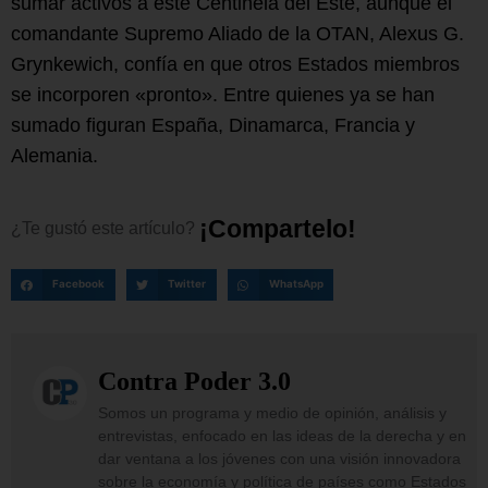
sumar activos a este Centinela del Este, aunque el
comandante Supremo Aliado de la OTAN, Alexus G.
Grynkewich, confía en que otros Estados miembros
se incorporen «pronto». Entre quienes ya se han
sumado figuran España, Dinamarca, Francia y
Alemania.
¡
C
o
m
p
a
r
t
e
l
o
!
¿Te
gustó
este
artículo?
Facebook
Twitter
WhatsApp
Contra Poder 3.0
Somos un programa y medio de opinión, análisis y
entrevistas, enfocado en las ideas de la derecha y en
dar ventana a los jóvenes con una visión innovadora
sobre la economía y política de países como Estados