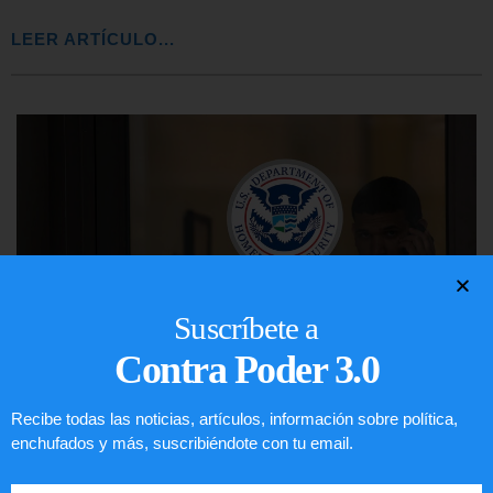
LEER ARTÍCULO...
Suscríbete a
Contra Poder 3.0
Recibe todas las noticias, artículos, información sobre política,
Comunistas no son bienvenidos en
enchufados y más, suscribiéndote con tu email.
EE.UU.