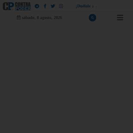
¡
D
u
é
l
a
l
e
a
q
u
i
e
n
l
e
d
u
e
l
a
!
sábado, 8 agosto, 2026