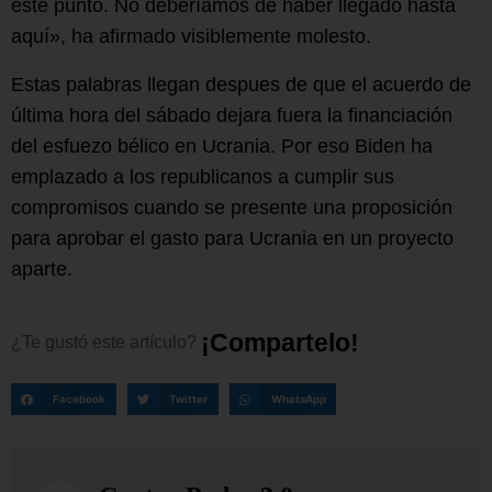
este punto. No deberíamos de haber llegado hasta
aquí», ha afirmado visiblemente molesto.
Estas palabras llegan despues de que el acuerdo de
última hora del sábado dejara fuera la financiación
del esfuezo bélico en Ucrania. Por eso Biden ha
emplazado a los republicanos a cumplir sus
compromisos cuando se presente una proposición
para aprobar el gasto para Ucrania en un proyecto
aparte.
¡
C
o
m
p
a
r
t
e
l
o
!
¿Te
gustó
este
artículo?
Facebook
Twitter
WhatsApp