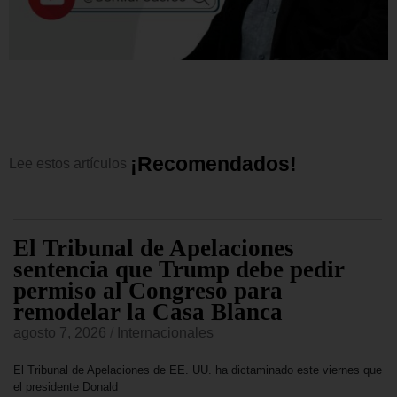
¡
R
e
c
o
m
e
n
d
a
d
o
s
!
Lee
estos
artículos
El Tribunal de Apelaciones
sentencia que Trump debe pedir
permiso al Congreso para
remodelar la Casa Blanca
agosto 7, 2026
/
Internacionales
El Tribunal de Apelaciones de EE. UU. ha dictaminado este viernes que
el presidente Donald