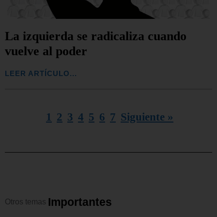
La izquierda se radicaliza cuando
vuelve al poder
LEER ARTÍCULO...
1
2
3
4
5
6
7
Siguiente »
I
m
p
o
r
t
a
n
t
e
s
Otros
temas