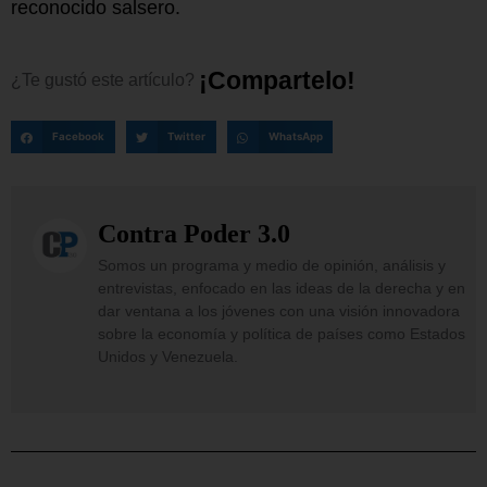
reconocido salsero.
¡
C
o
m
p
a
r
t
e
l
o
!
¿Te
gustó
este
artículo?
Facebook
Twitter
WhatsApp
Contra Poder 3.0
Somos un programa y medio de opinión, análisis y
entrevistas, enfocado en las ideas de la derecha y en
dar ventana a los jóvenes con una visión innovadora
sobre la economía y política de países como Estados
Unidos y Venezuela.