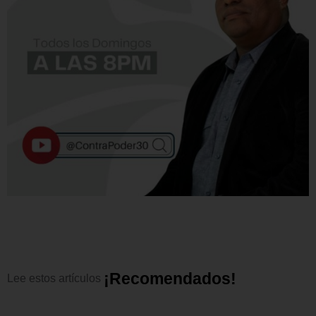
¡
R
e
c
o
m
e
n
d
a
d
o
s
!
Lee
estos
artículos