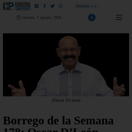
¡
D
u
é
l
a
l
e
a
q
u
i
e
n
l
e
d
u
e
l
a
!
viernes, 7 agosto, 2026
(Oscar D'León)
Borrego de la Semana