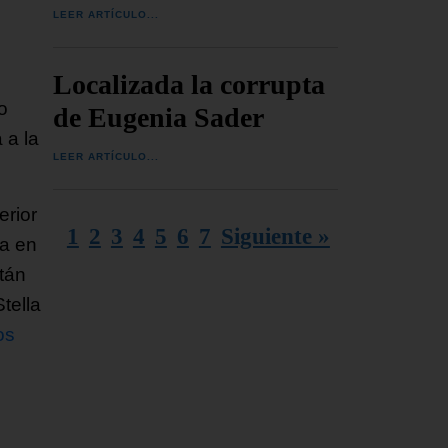
LEER ARTÍCULO...
Localizada la corrupta
o
de Eugenia Sader
 a la
LEER ARTÍCULO...
erior
1
2
3
4
5
6
7
Siguiente »
na en
stán
tella
os