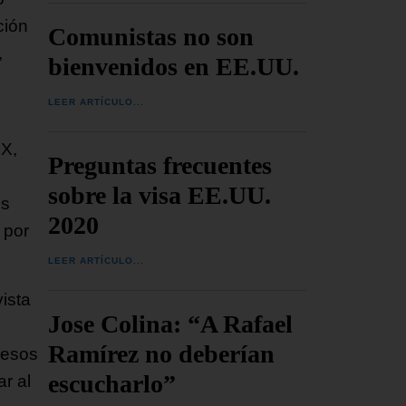
ción
Comunistas no son
,
bienvenidos en EE.UU.
LEER ARTÍCULO...
 X,
Preguntas frecuentes
sobre la visa EE.UU.
os
2020
 por
LEER ARTÍCULO...
ista
Jose Colina: “A Rafael
Ramírez no deberían
 esos
escucharlo”
ar al