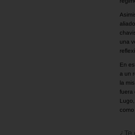
régim
Asimi
aliad
chavi
una v
refle
En es
a un 
la mis
fuera
Lugo,
como 
¿Te