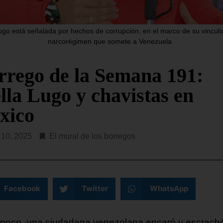
«organización terrorista» a
partamento del Tesoro de EE.
Chone Killers, fundada en
a anunciado este jueves la
hace seis años al escindirs
Lugo está señalada por hechos de corrupción, en el marco de su vinculo
ición de sanciones contra
narcorégimen que somete a Venezuela
 empresas y ocho
SEGUIR LEYENDO...
R LEYENDO...
rrego de la Semana 191:
lla Lugo y chavistas en
xico
o 10, 2025
El mural de los borregos
Facebook
Twitter
WhatsApp
poco, una ciudadana venezolana encaró y escrach