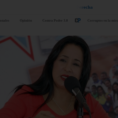
n
e
u
i
q
a
¡
D
u
é
l
a
l
e
ionales
Opinión
Contra Poder 3.0
Corruptos en la mir
. UU. sanciona
Argentina de
 ministro de
como
fensa de la
organización
ctadura de
terrorista a l
ba y a otras
banda
ete personas
ecuatoriana
nculadas a su
Chone Killer
dustria militar
agosto 6, 2026
/
Internacio
o 6, 2026
/
Internacionales
Argentina ha declarado est