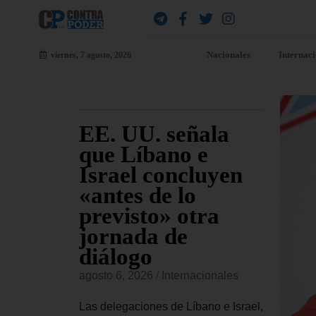
Nacionales
Internac
viernes, 7 agosto, 2026
udia
EE. UU. señala
EE
a
que Líbano e
al
nal a
Israel concluyen
De
a
«antes de lo
di
ta
previsto» otra
Cu
jornada de
si
onales
diálogo
vi
confirmado
in
agosto 6, 2026
/
Internacionales
conceder
agost
ional a
Las delegaciones de Líbano e Israel,