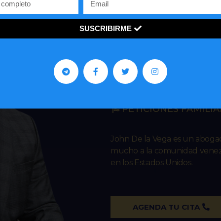
SUSCRIBIRME
John R. De 
IMMIGRATION L
ASILO
REPRESENTACIONES 
PETICIONES FAMILIA
John De la Vega es un abog
mucho a la comunidad venezo
en los Estados Unidos.
AGENDA TU CITA