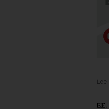
Lee
 con
Bruselas estudia
EE. 