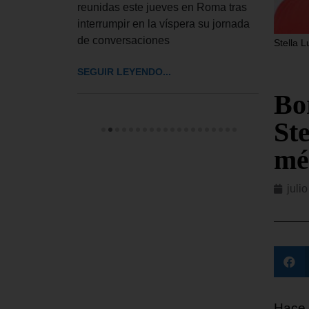
 a
reunidas este jueves en Roma tras
El De
interrumpir en la víspera su jornada
UU. h
de conversaciones
Stella 
impos
cinco
SEGUIR LEYENDO...
SEGUI
Bo
Ste
mé
juli
Hace 