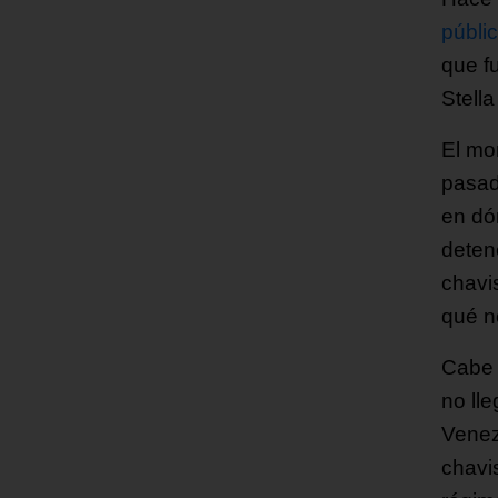
públi
que f
Stella
El mo
pasad
en dó
detene
chavi
qué n
Cabe 
no lle
Venez
chavis