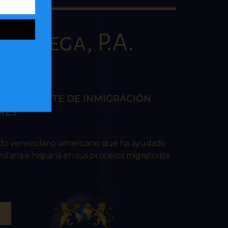
la Vega, P.A.
AW
EN LA CORTE DE INMIGRACIÓN
RES
ado venezolano-americano que ha ayudado
lana e hispana en sus procesos migratorios