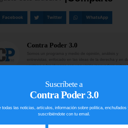
Facebook
Twitter
WhatsApp
Contra Poder 3.0
Somos un programa y medio de opinión, análisis y
entrevistas, enfocado en las ideas de la derecha y en d
ventana a los jóvenes con una visión innovadora sobre 
economía y política de países como Estados Unidos y
Venezuela.
Suscríbete a
Contra Poder 3.0
 todas las noticias, artículos, información sobre política, enchufados
suscribiéndote con tu email.