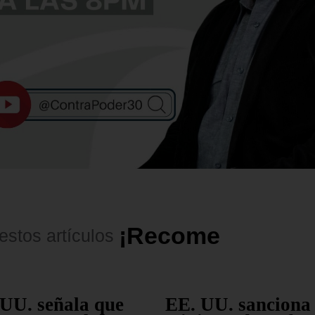
¡
R
e
c
o
m
e
n
d
a
d
o
s
!
estos
artículos
UU. señala que
EE. UU. sanciona 