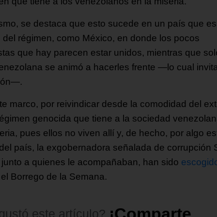
en que tiene a los venezolanos en la miseria.
smo, se destaca que esto sucede en un país que es
o del régimen, como México, en donde los pocos
stas que hay parecen estar unidos, mientras que sol
enezolana se animó a hacerles frente —lo cual invita
xión—.
te marco, por reivindicar desde la comodidad del ext
régimen genocida que tiene a la sociedad venezola
eria, pues ellos no viven allí y, de hecho, por algo e
 del país, la exgobernadora señalada de corrupción S
 junto a quienes le acompañaban, han sido
escogid
el Borrego de la Semana.
¡
C
o
m
p
a
r
t
e
l
o
!
gustó
este
artículo?