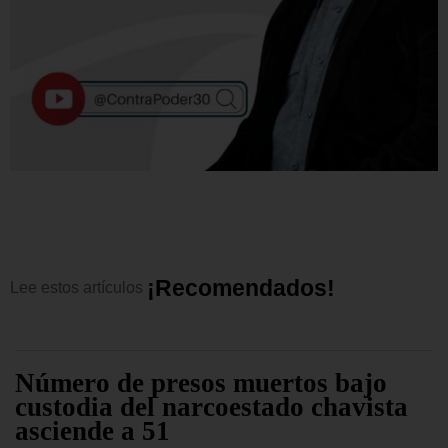
¡
R
e
c
o
m
e
n
d
a
d
o
s
!
Lee
estos
artículos
Número de presos muertos bajo
custodia del narcoestado chavista
asciende a 51