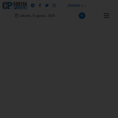
¡
D
u
é
l
a
l
e
a
q
u
i
e
n
l
e
d
u
e
l
a
!
sábado, 8 agosto, 2026