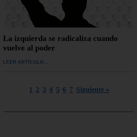
La izquierda se radicaliza cuando
vuelve al poder
LEER ARTÍCULO...
1
2
3
4
5
6
7
Siguiente »