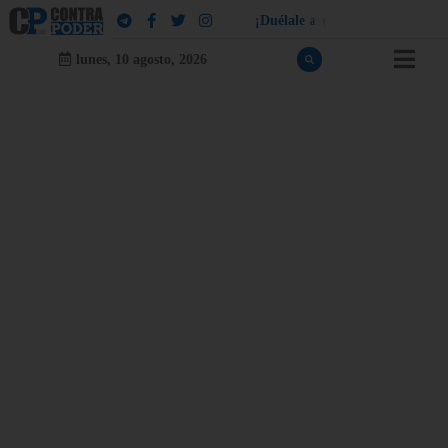
¡
D
u
é
l
a
l
e
a
q
u
i
e
n
l
e
d
u
e
l
a
!
lunes, 10 agosto, 2026