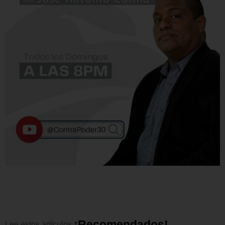
¡
R
e
c
o
m
e
n
d
a
d
o
s
!
Lee
estos
artículos