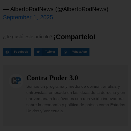
— AlbertoRodNews (@AlbertoRodNews)
September 1, 2025
¡
C
o
m
p
a
r
t
e
l
o
!
¿Te
gustó
este
artículo?
Facebook
Twitter
WhatsApp
Contra Poder 3.0
Somos un programa y medio de opinión, análisis y
entrevistas, enfocado en las ideas de la derecha y en
dar ventana a los jóvenes con una visión innovadora
sobre la economía y política de países como Estados
Unidos y Venezuela.