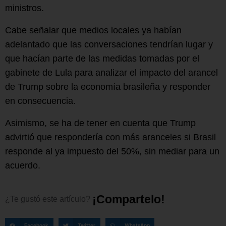
ministros.
Cabe señalar que medios locales ya habían
adelantado que las conversaciones tendrían lugar y
que hacían parte de las medidas tomadas por el
gabinete de Lula para analizar el impacto del arancel
de Trump sobre la economía brasileña y responder
en consecuencia.
Asimismo, se ha de tener en cuenta que Trump
advirtió que respondería con más aranceles si Brasil
responde al ya impuesto del 50%, sin mediar para un
acuerdo.
¡
C
o
m
p
a
r
t
e
l
o
!
¿Te
gustó
este
artículo?
Facebook
Twitter
WhatsApp