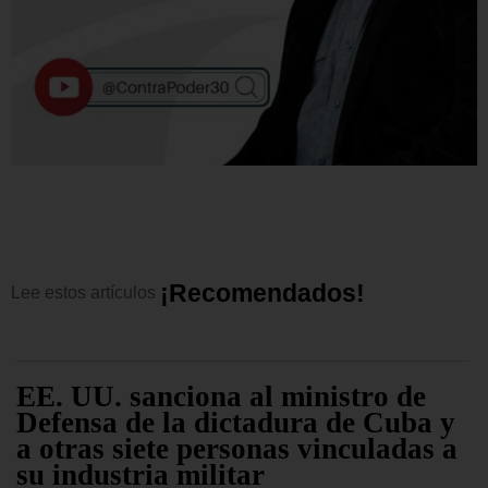
¡
R
e
c
o
m
e
n
d
a
d
o
s
!
Lee
estos
artículos
EE. UU. sanciona al ministro de
Defensa de la dictadura de Cuba y
a otras siete personas vinculadas a
su industria militar