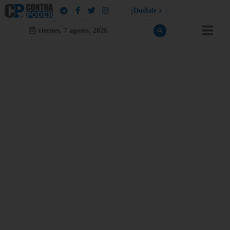
¡
D
u
é
l
a
l
e
a
q
u
i
e
n
l
e
d
u
e
l
a
!
viernes, 7 agosto, 2026