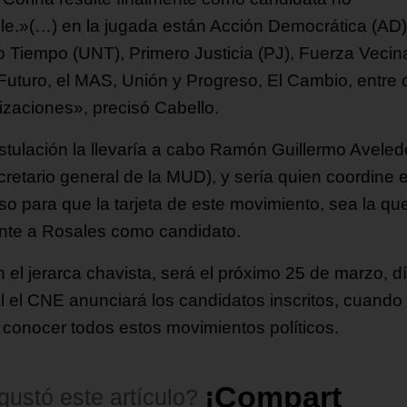
ble.»(…) en la jugada están Acción Democrática (AD)
 Tiempo (UNT), Primero Justicia (PJ), Fuerza Vecin
 Futuro, el MAS, Unión y Progreso, El Cambio, entre 
izaciones», precisó Cabello.
stulación la llevaría a cabo Ramón Guillermo Aveled
cretario general de la MUD), y sería quien coordine e
so para que la tarjeta de este movimiento, sea la qu
nte a Rosales como candidato.
 el jerarca chavista, será el próximo 25 de marzo, d
al el CNE anunciará los candidatos inscritos, cuando
 conocer todos estos movimientos políticos.
¡
C
o
m
p
a
r
t
e
l
o
!
gustó
este
artículo?