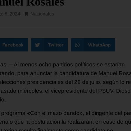
nuel Rosales
o 8, 2024
Nacionales
Facebook
Twitter
WhatsApp
as. – Al menos ocho partidos políticos se estarían
rando, para anunciar la candidatura de Manuel Ros
elecciones presidenciales del 28 de julio, según lo r
pasado miércoles, el vicepresidente del PSUV, Dios
lo.
 programa «Con el mazo dando», el dirigente del par
señaló que la postulación la realizarán, en caso de q
 Corina resulte finalmente como candidata no