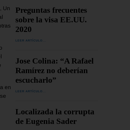
, Un
Preguntas frecuentes
al
sobre la visa EE.UU.
otras
2020
LEER ARTÍCULO...
o
l
Jose Colina: “A Rafael
e
Ramírez no deberían
escucharlo”
ía en
LEER ARTÍCULO...
 se
Localizada la corrupta
de Eugenia Sader