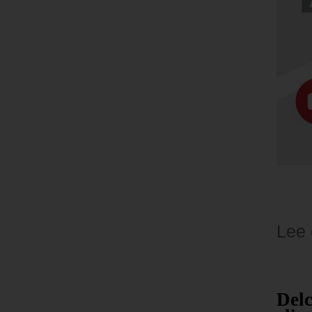
Lee
lart:
Encontraron muerta
Del