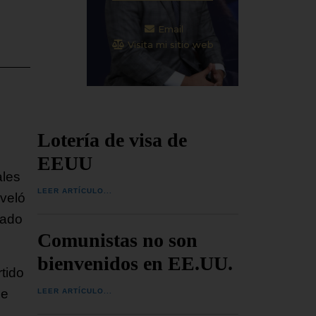
Email
Visita mi sitio web
Lotería de visa de
EEUU
ales
LEER ARTÍCULO...
eveló
dado
Comunistas no son
bienvenidos en EE.UU.
tido
ue
LEER ARTÍCULO...