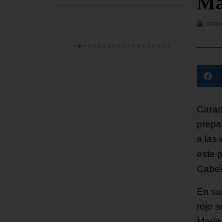
Ma
marz
Carac
prepa
a las 
este 
Cabel
En su
rojo 
María