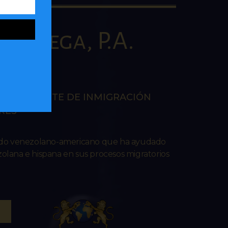
la Vega, P.A.
AW
EN LA CORTE DE INMIGRACIÓN
RES
ado venezolano-americano que ha ayudado
lana e hispana en sus procesos migratorios