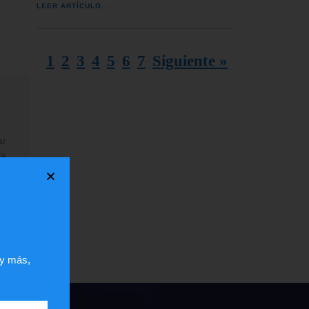
LEER ARTÍCULO...
1
2
3
4
5
6
7
Siguiente »
ar
la
 y más,