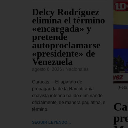
Delcy Rodríguez
Co
ven
elimina el término
pr
ro de
«encargada» y
fal
pretende
Ca
autoproclamarse
ve
«presidente» de
se
es
Venezuela
agost
delo de 21
agosto 6, 2026
/
Nacionales
ces, fue
Carac
ado martes
estad
Caracas. – El aparato de
la cap
(Foto
propaganda de la Narcotiranía
el te
chavista interina ha ido eliminando
oficialmente, de manera paulatina, el
Ca
SEGUI
término
pr
SEGUIR LEYENDO...