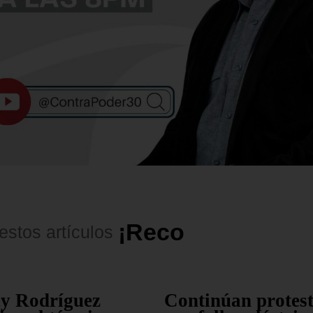
¡
R
e
c
o
m
e
n
d
a
d
o
s
!
estos
artículos
cy Rodríguez
Continúan protes