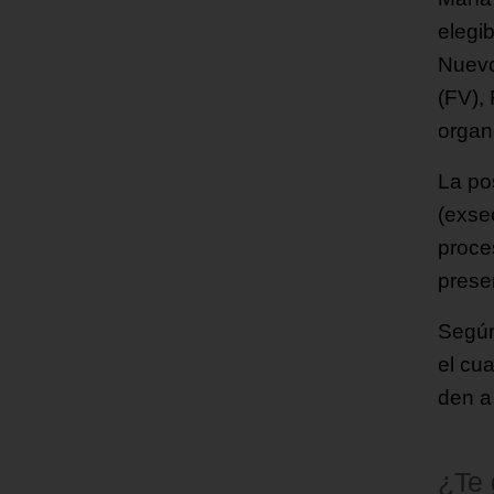
elegi
Nuevo
(FV),
organ
La po
(exse
proce
prese
Según
el cu
den a
¿Te