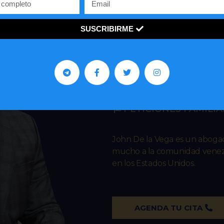
SUSCRIBIRME
John R. De 
IMMIGRATION L
ASILO
REPRESENTACIONES 
PETICIONES FAMILIA
John De la Vega es un abog
mucho a la comunidad venezo
en los Estados Unidos.
AGENDA TU CITA