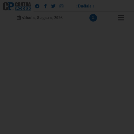
¡
D
u
é
l
a
l
e
a
q
u
i
e
n
l
e
d
u
e
l
a
!
sábado, 8 agosto, 2026