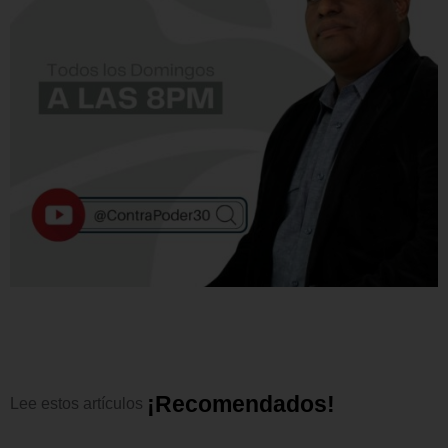
¡
R
e
c
o
m
e
n
d
a
d
o
s
!
Lee
estos
artículos