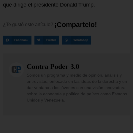
que dirige el presidente Donald Trump.
¡
C
o
m
p
a
r
t
e
l
o
!
¿Te
gustó
este
artículo?
Facebook
Twitter
WhatsApp
Contra Poder 3.0
Somos un programa y medio de opinión, análisis y
entrevistas, enfocado en las ideas de la derecha y en
dar ventana a los jóvenes con una visión innovadora
sobre la economía y política de países como Estados
Unidos y Venezuela.