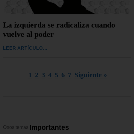
La izquierda se radicaliza cuando
vuelve al poder
LEER ARTÍCULO...
1
2
3
4
5
6
7
Siguiente »
I
m
p
o
r
t
a
n
t
e
s
Otros
temas