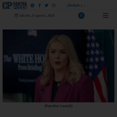
¡
D
u
é
l
a
l
e
a
q
u
i
e
n
l
e
d
u
e
l
a
!
sábado, 8 agosto, 2026
(Karoline Leavitt)