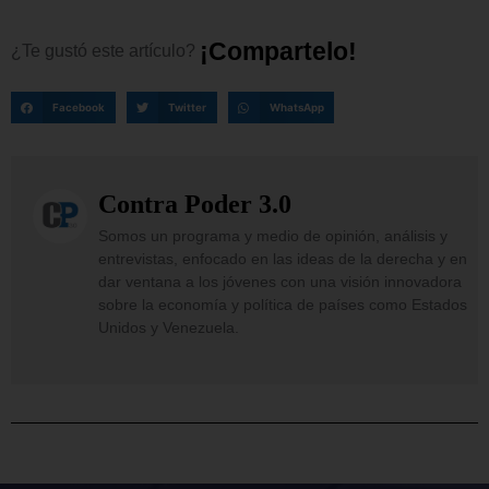
¡
C
o
m
p
a
r
t
e
l
o
!
¿Te
gustó
este
artículo?
Facebook
Twitter
WhatsApp
Contra Poder 3.0
Somos un programa y medio de opinión, análisis y
entrevistas, enfocado en las ideas de la derecha y en
dar ventana a los jóvenes con una visión innovadora
sobre la economía y política de países como Estados
Unidos y Venezuela.