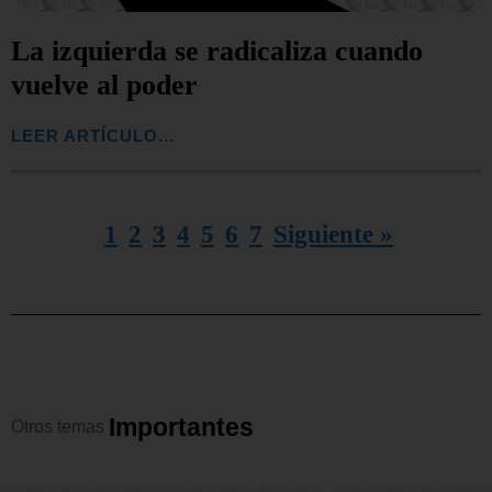
La izquierda se radicaliza cuando
vuelve al poder
LEER ARTÍCULO...
1
2
3
4
5
6
7
Siguiente »
I
m
p
o
r
t
a
n
t
e
s
Otros
temas