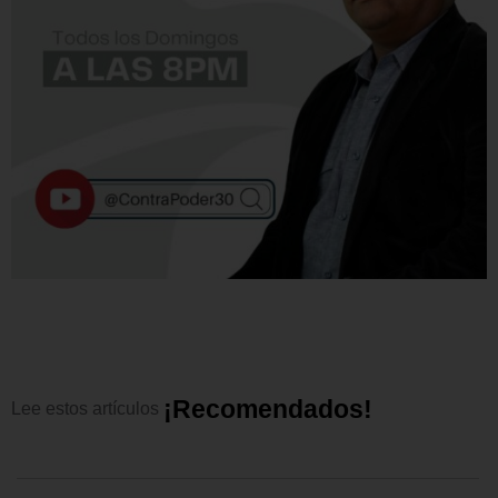
¡
R
e
c
o
m
e
n
d
a
d
o
s
!
Lee
estos
artículos