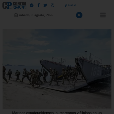
!
a
¡
D
u
é
l
a
l
e
a
q
u
i
e
n
l
e
d
u
e
l
sábado, 8 agosto, 2026
Marines estadounidenses, surcoreanos y filipinos en un