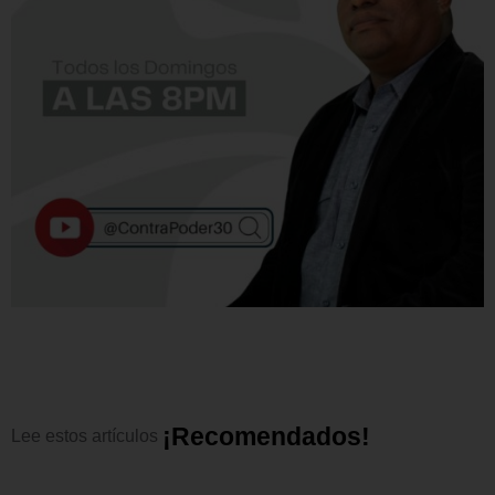
¡
R
e
c
o
m
e
n
d
a
d
o
s
!
Lee
estos
artículos