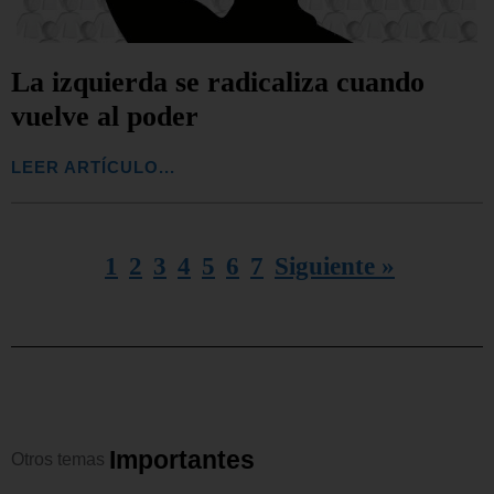
La izquierda se radicaliza cuando
vuelve al poder
LEER ARTÍCULO...
1
2
3
4
5
6
7
Siguiente »
I
m
p
o
r
t
a
n
t
e
s
Otros
temas