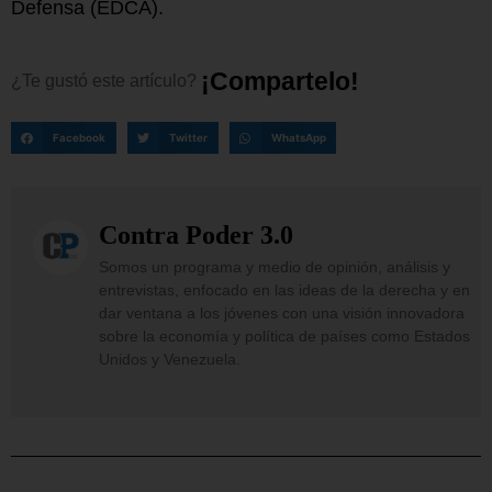
Defensa (EDCA).
¡
C
o
m
p
a
r
t
e
l
o
!
¿Te
gustó
este
artículo?
Facebook
Twitter
WhatsApp
Contra Poder 3.0
Somos un programa y medio de opinión, análisis y
entrevistas, enfocado en las ideas de la derecha y en
dar ventana a los jóvenes con una visión innovadora
sobre la economía y política de países como Estados
Unidos y Venezuela.