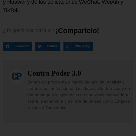
y Huawei y de las aplicaciones WeChat, WeiXin y
TikTok.
¡
C
o
m
p
a
r
t
e
l
o
!
¿Te
gustó
este
artículo?
Facebook
Twitter
WhatsApp
Contra Poder 3.0
Somos un programa y medio de opinión, análisis y
entrevistas, enfocado en las ideas de la derecha y en
dar ventana a los jóvenes con una visión innovadora
sobre la economía y política de países como Estados
Unidos y Venezuela.