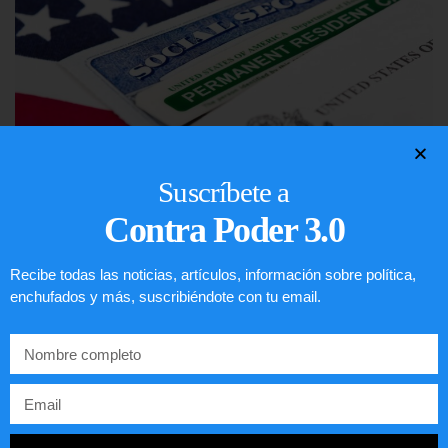
Suscríbete a
Contra Poder 3.0
Lotería de visa de EEUU
LEER ARTÍCULO...
Recibe todas las noticias, artículos, información sobre política,
enchufados y más, suscribiéndote con tu email.