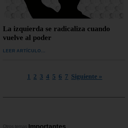
La izquierda se radicaliza cuando
vuelve al poder
LEER ARTÍCULO...
1
2
3
4
5
6
7
Siguiente »
I
m
p
o
r
t
a
n
t
e
s
Otros
temas