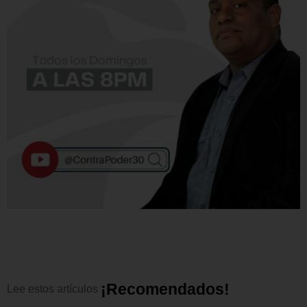
¡
R
e
c
o
m
e
n
d
a
d
o
s
!
Lee
estos
artículos