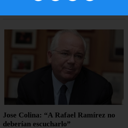
LEER ARTÍCULO...
Jose Colina: “A Rafael Ramírez no
deberían escucharlo”