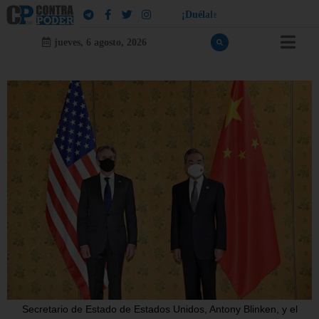
¡
D
u
é
l
a
l
e
a
q
u
i
e
n
l
e
d
u
e
l
a
!
jueves, 6 agosto, 2026
Secretario de Estado de Estados Unidos, Antony Blinken, y el