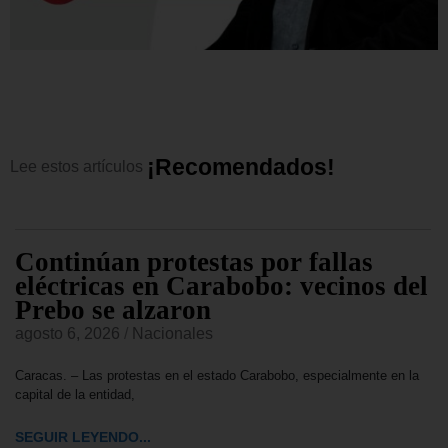
¡
R
e
c
o
m
e
n
d
a
d
o
s
!
Lee
estos
artículos
Continúan protestas por fallas
eléctricas en Carabobo: vecinos del
Prebo se alzaron
agosto 6, 2026
/
Nacionales
Caracas. – Las protestas en el estado Carabobo, especialmente en la
capital de la entidad,
SEGUIR LEYENDO...