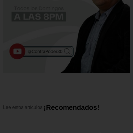
¡
R
e
c
o
m
e
n
d
a
d
o
s
!
Lee
estos
artículos