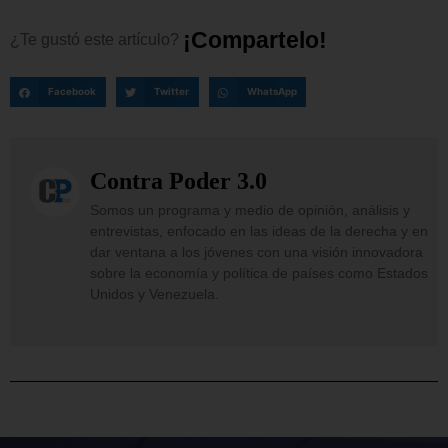
¡
C
o
m
p
a
r
t
e
l
o
!
¿Te
gustó
este
artículo?
Facebook
Twitter
WhatsApp
Contra Poder 3.0
Somos un programa y medio de opinión, análisis y
entrevistas, enfocado en las ideas de la derecha y en
dar ventana a los jóvenes con una visión innovadora
sobre la economía y política de países como Estados
Unidos y Venezuela.