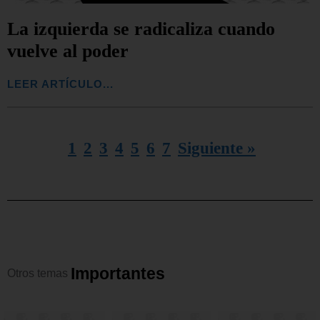
La izquierda se radicaliza cuando
vuelve al poder
LEER ARTÍCULO...
1
2
3
4
5
6
7
Siguiente »
I
m
p
o
r
t
a
n
t
e
s
Otros
temas