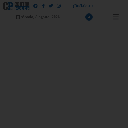
¡
D
u
é
l
a
l
e
a
q
u
i
e
n
l
e
d
u
e
l
a
!
sábado, 8 agosto, 2026