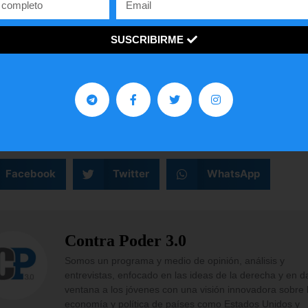
la, lo cual no está confirmado hasta los momentos po
idades aragüeñas.
SUSCRIBIRME
perativos prosiguen este sábado, buscando de dar 
adero del grupo delictivo.
¡
C
o
m
p
a
r
t
e
l
o
!
gustó
este
artículo?
Facebook
Twitter
WhatsApp
Contra Poder 3.0
Somos un programa y medio de opinión, análisis y
entrevistas, enfocado en las ideas de la derecha y en d
ventana a los jóvenes con una visión innovadora sobre 
economía y política de países como Estados Unidos y