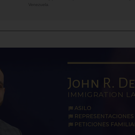
Venezuela.
John R. De 
IMMIGRATION L
ASILO
REPRESENTACIONES 
PETICIONES FAMILIA