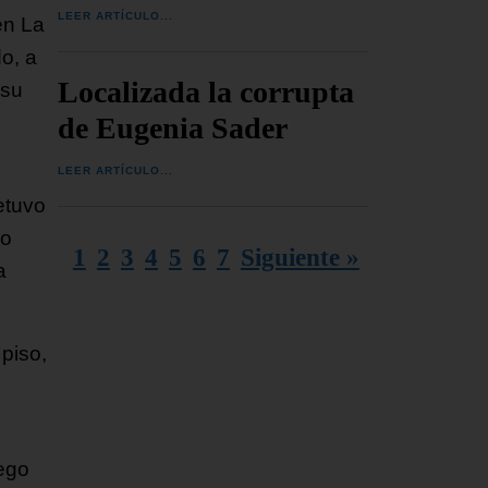
LEER ARTÍCULO...
en La
o, a
Localizada la corrupta
 su
de Eugenia Sader
LEER ARTÍCULO...
etuvo
do
1
2
3
4
5
6
7
Siguiente »
a
piso,
uego