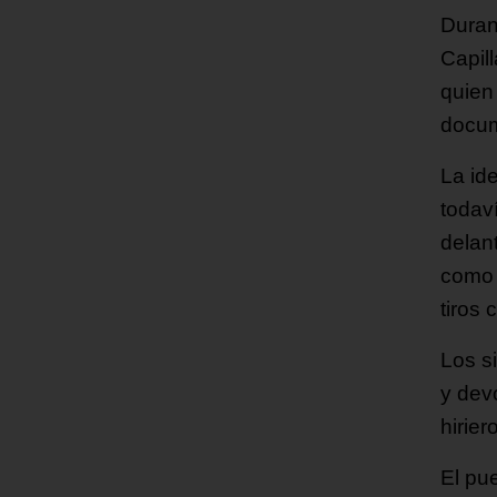
Duran
Capil
quien 
docum
La id
todav
delan
como 
tiros
Los s
y dev
hirier
El pu