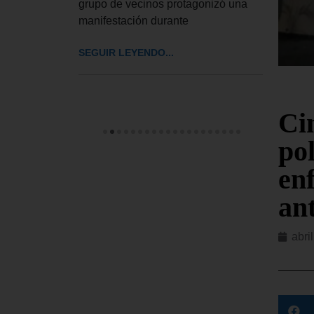
resentantes
grupo de vecinos protagonizó una
de de
 interino
manifestación durante
este 
Comis
SEGUIR LEYENDO...
Dere
SEGUI
Ci
pol
en
an
abri