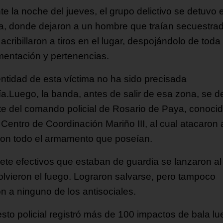
te la noche del jueves, el grupo delictivo se detuvo 
la, donde dejaron a un hombre que traían secuestrad
acribillaron a tiros en el lugar, despojándolo de toda
entación y pertenencias.
entidad de esta víctima no ha sido precisada
ía.Luego, la banda, antes de salir de esa zona, se d
te del comando policial de Rosario de Paya, conoci
Centro de Coordinación Mariño III, al cual atacaron 
 con todo el armamento que poseían.
iete efectivos que estaban de guardia se lanzaron al 
olvieron el fuego. Lograron salvarse, pero tampoco
on a ninguno de los antisociales.
esto policial registró más de 100 impactos de bala l