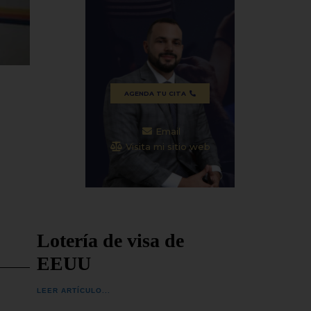
España 
ones
SEGUIR LEYENDO...
orégimen
SEGUIR
AGENDA TU CITA
Email
Visita mi sitio web
Lotería de visa de
EEUU
LEER ARTÍCULO...