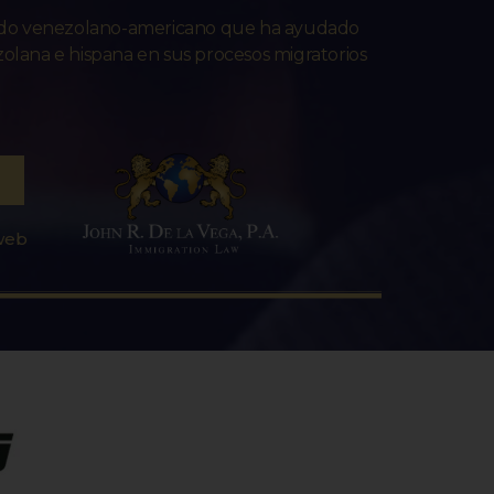
ado venezolano-americano que ha ayudado
lana e hispana en sus procesos migratorios
 web