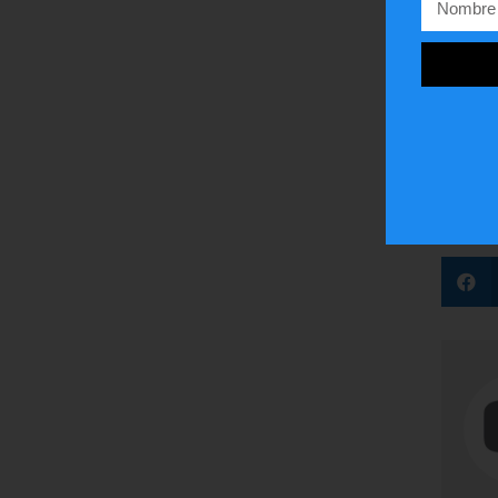
Capil
autor
Los o
el par
¿Te