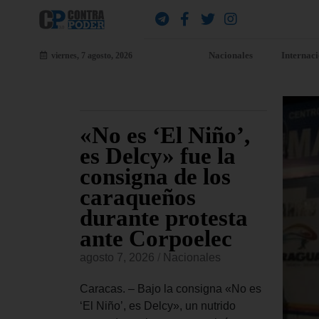
Nacionales
Internac
viernes, 7 agosto, 2026
n y
«No es ‘El Niño’,
De
es Delcy» fue la
CI
el
consigna de los
Ro
sión
caraqueños
co
hasta
durante protesta
«s
to
ante Corpoelec
go
cr
es
agosto 7, 2026
/
Nacionales
agost
a de
Caracas. – Bajo la consigna «No es
eves 5 de
‘El Niño’, es Delcy», un nutrido
Carac