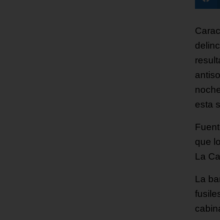
Carac
delinc
resul
antiso
noche
esta 
Fuent
que l
La Cap
La ba
fusil
cabin