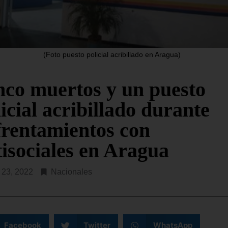
el inicio de las conversaci
rechos humanos denunciaron
presenciales entre el narc
pasado miércoles, ante la
interino
ión Interamericana de
chos Humanos (CIDH), que
SEGUIR LEYENDO...
(Foto puesto policial acribillado en Aragua)
R LEYENDO...
nco muertos y un puesto
icial acribillado durante
frentamientos con
tisociales en Aragua
l 23, 2022
Nacionales
Facebook
Twitter
WhatsApp