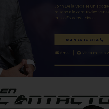
John De la Vega es un abog
mucho a la comunidad venezo
en los Estados Unidos.
AGENDA TU CITA
Email
Visita mi sitio