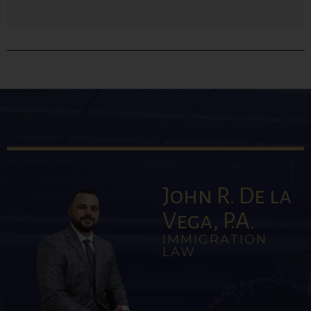
John R. De la
Vega, P.A.
IMMIGRATION
LAW