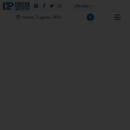
¡
D
u
é
l
a
l
e
a
q
u
i
e
n
l
e
d
u
e
l
a
!
viernes, 7 agosto, 2026