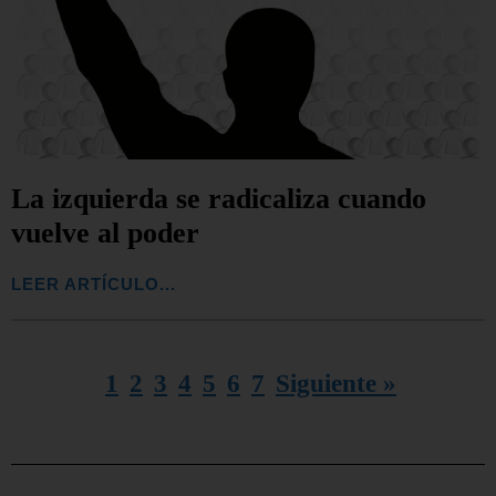
La izquierda se radicaliza cuando
vuelve al poder
LEER ARTÍCULO...
1
2
3
4
5
6
7
Siguiente »