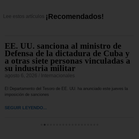
¡
R
e
c
o
m
e
n
d
a
d
o
s
!
Lee
estos
artículos
EE. UU. sanciona al ministro de
Defensa de la dictadura de Cuba y
a otras siete personas vinculadas a
su industria militar
agosto 6, 2026
/
Internacionales
El Departamento del Tesoro de EE. UU. ha anunciado este jueves la
imposición de sanciones
SEGUIR LEYENDO...