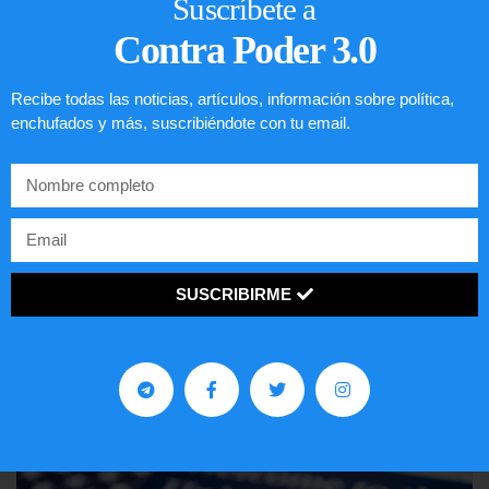
Suscríbete a
Contra Poder 3.0
Recibe todas las noticias, artículos, información sobre política,
enchufados y más, suscribiéndote con tu email.
Comunistas no son bienvenidos en
SUSCRIBIRME
EE.UU.
LEER ARTÍCULO...