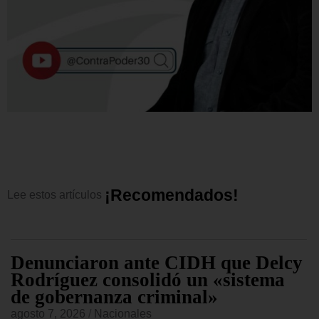
¡
R
e
c
o
m
e
n
d
a
d
o
s
!
Lee
estos
artículos
Denunciaron ante CIDH que Delcy
Rodríguez consolidó un «sistema
de gobernanza criminal»
agosto 7, 2026
/
Nacionales