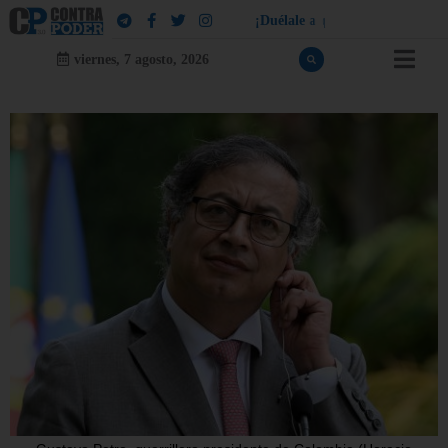
¡
D
u
é
l
a
l
e
a
q
u
i
e
n
l
e
d
u
e
l
a
!
viernes, 7 agosto, 2026