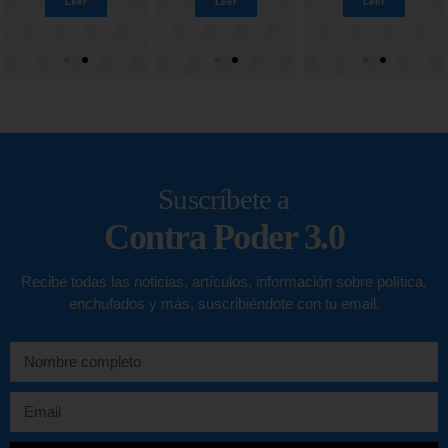
Leer
Leer
Leer
Leer
Leer
Leer
Suscríbete a
Contra Poder 3.0
Recibe todas las noticias, artículos, información sobre política,
enchufados y más, suscribiéndote con tu email.