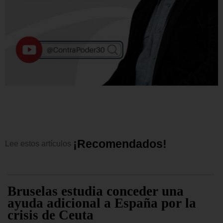
¡
R
e
c
o
m
e
n
d
a
d
o
s
!
Lee
estos
artículos
Bruselas estudia conceder una
ayuda adicional a España por la
crisis de Ceuta