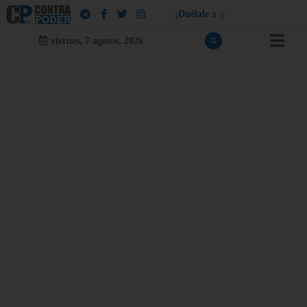
¡
D
u
é
l
a
l
e
a
q
u
i
e
n
l
e
d
u
e
l
a
!
viernes, 7 agosto, 2026