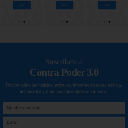
Leer
Leer
Leer
Leer
Leer
Leer
Leer
Leer
Suscríbete a
Contra Poder 3.0
Recibe todas las noticias, artículos, información sobre política,
enchufados y más, suscribiéndote con tu email.