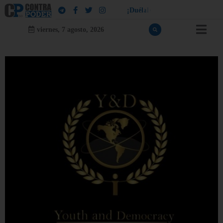
!
a
l
¡
D
u
é
l
a
l
e
a
q
u
i
e
n
l
e
d
u
e
viernes, 7 agosto, 2026