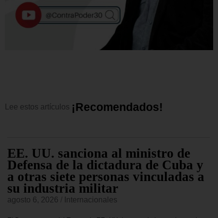
¡
R
e
c
o
m
e
n
d
a
d
o
s
!
Lee
estos
artículos
EE. UU. sanciona al ministro de
Defensa de la dictadura de Cuba y
a otras siete personas vinculadas a
su industria militar
agosto 6, 2026
/
Internacionales