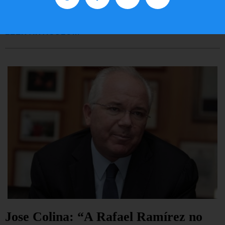
EE.UU. 2020
LEER ARTÍCULO...
Jose Colina: “A Rafael Ramírez no