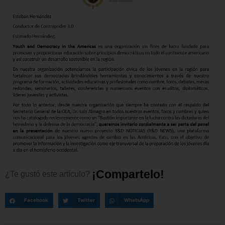
¡
C
o
m
p
a
r
t
e
l
o
!
¿Te
gustó
este
artículo?
Facebook
Twitter
WhatsApp