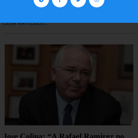
EE.UU. 2020
LEER ARTÍCULO...
Jose Colina: “A Rafael Ramírez no