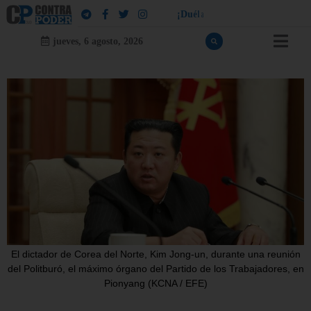
!
a
l
e
u
¡
D
u
é
l
a
l
e
a
q
u
i
e
n
l
e
d
jueves, 6 agosto, 2026
El dictador de Corea del Norte, Kim Jong-un, durante una reunión
del Politburó, el máximo órgano del Partido de los Trabajadores, en
Pionyang (KCNA / EFE)