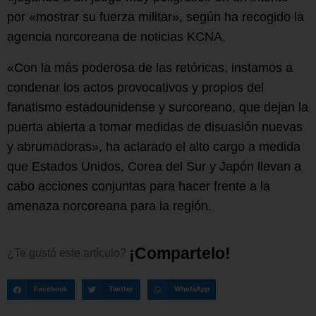
por «mostrar su fuerza militar», según ha recogido la
agencia norcoreana de noticias KCNA.
«Con la más poderosa de las retóricas, instamos a
condenar los actos provocativos y propios del
fanatismo estadounidense y surcoreano, que dejan la
puerta abierta a tomar medidas de disuasión nuevas
y abrumadoras», ha aclarado el alto cargo a medida
que Estados Unidos, Corea del Sur y Japón llevan a
cabo acciones conjuntas para hacer frente a la
amenaza norcoreana para la región.
¡
C
o
m
p
a
r
t
e
l
o
!
¿Te
gustó
este
artículo?
Facebook
Twitter
WhatsApp