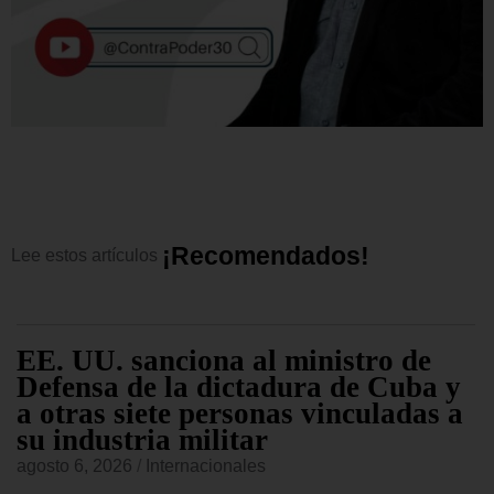
¡
R
e
c
o
m
e
n
d
a
d
o
s
!
Lee
estos
artículos
EE. UU. sanciona al ministro de
Defensa de la dictadura de Cuba y
a otras siete personas vinculadas a
su industria militar
agosto 6, 2026
/
Internacionales