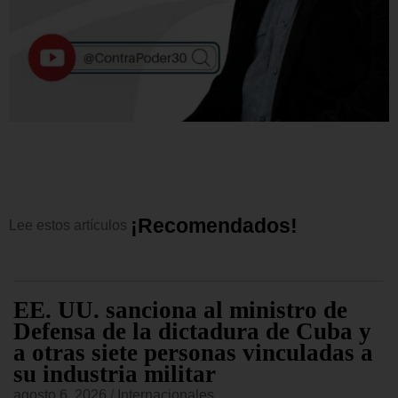
¡
R
e
c
o
m
e
n
d
a
d
o
s
!
Lee
estos
artículos
EE. UU. sanciona al ministro de
Defensa de la dictadura de Cuba y
a otras siete personas vinculadas a
su industria militar
agosto 6, 2026
/
Internacionales