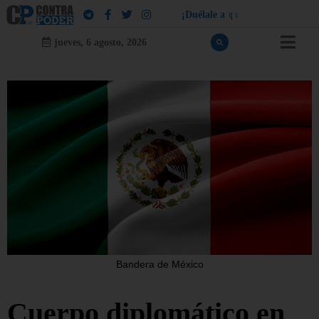
¡
D
u
é
l
a
l
e
a
q
u
i
e
n
l
e
d
u
e
l
a
!
jueves, 6 agosto, 2026
Bandera de México
Cuerpo diplomático en