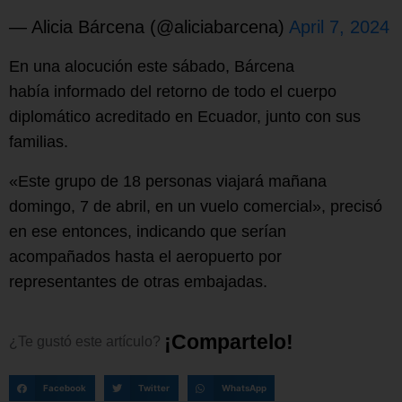
— Alicia Bárcena (@aliciabarcena)
April 7, 2024
En una alocución este sábado, Bárcena
había informado del retorno de todo el cuerpo
diplomático acreditado en Ecuador, junto con sus
familias.
«Este grupo de 18 personas viajará mañana
domingo, 7 de abril, en un vuelo comercial», precisó
en ese entonces, indicando que serían
acompañados hasta el aeropuerto por
representantes de otras embajadas.
¡
C
o
m
p
a
r
t
e
l
o
!
¿Te
gustó
este
artículo?
Facebook
Twitter
WhatsApp