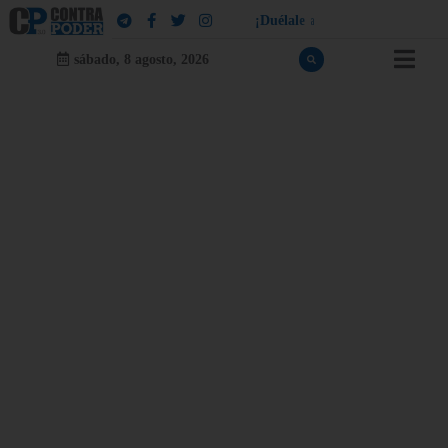
¡
D
u
é
l
a
l
e
a
q
u
i
e
n
l
e
d
u
e
l
a
!
sábado, 8 agosto, 2026