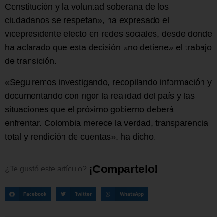
Constitución y la voluntad soberana de los
ciudadanos se respetan», ha expresado el
vicepresidente electo en redes sociales, desde donde
ha aclarado que esta decisión «no detiene» el trabajo
de transición.
«Seguiremos investigando, recopilando información y
documentando con rigor la realidad del país y las
situaciones que el próximo gobierno deberá
enfrentar. Colombia merece la verdad, transparencia
total y rendición de cuentas», ha dicho.
¡
C
o
m
p
a
r
t
e
l
o
!
¿Te
gustó
este
artículo?
Facebook
Twitter
WhatsApp