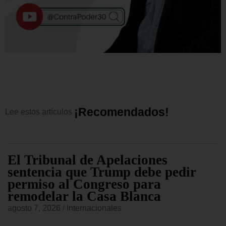
¡
R
e
c
o
m
e
n
d
a
d
o
s
!
Lee
estos
artículos
El Tribunal de Apelaciones
sentencia que Trump debe pedir
permiso al Congreso para
remodelar la Casa Blanca
agosto 7, 2026
/
Internacionales