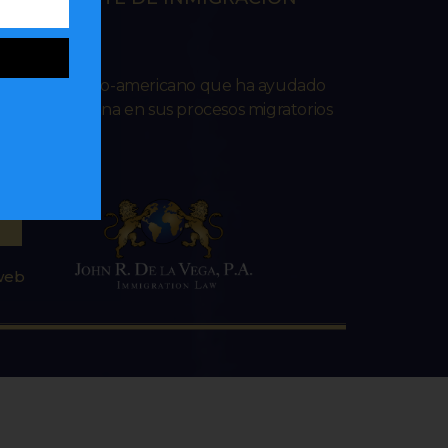
RES
ado venezolano-americano que ha ayudado
lana e hispana en sus procesos migratorios
 web