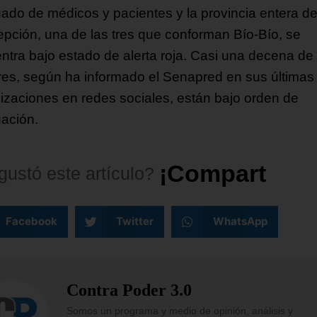
ado de médicos y pacientes y la provincia entera d
pción, una de las tres que conforman Bío-Bío, se
ntra bajo estado de alerta roja. Casi una decena de
res, según ha informado el Senapred en sus últimas
lizaciones en redes sociales, están bajo orden de
ación.
¡
C
o
m
p
a
r
t
e
l
o
!
gustó
este
artículo?
Facebook
Twitter
WhatsApp
Contra Poder 3.0
Somos un programa y medio de opinión, análisis y