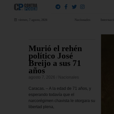
Nacionales
Internac
viernes, 7 agosto, 2026
ión
Murió el rehén
Br
ude
político José
co
álogo
Breijo a sus 71
ay
 como
años
Es
d
cr
agosto 7, 2026
/
Nacionales
agost
Caracas. – A la edad de 71 años, y
es
esperando todavía que el
La Co
narcorégimen chavista le otorgara su
este 
ción de
libertad plena,
una a
ste jueves