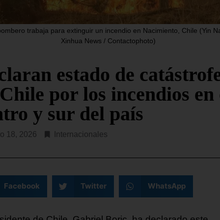
a para hacer frente a
reunidas este jueves en Ro
interrumpir en la víspera s
R LEYENDO...
de conversaciones
ombero trabaja para extinguir un incendio en Nacimiento, Chile (Yin N
Xinhua News / Contactophoto)
SEGUIR LEYENDO...
claran estado de catástrof
Chile por los incendios en 
tro y sur del país
o 18, 2026
Internacionales
Facebook
Twitter
WhatsApp
sidente de Chile, Gabriel Boric, ha declarado este