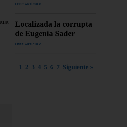
e
LEER ARTÍCULO...
 sus
Localizada la corrupta
de Eugenia Sader
LEER ARTÍCULO...
1
2
3
4
5
6
7
Siguiente »