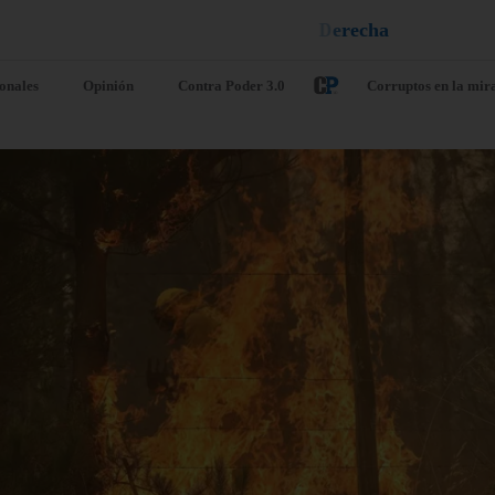
e
u
i
q
a
¡
D
u
é
l
a
l
e
ionales
Opinión
Contra Poder 3.0
Corruptos en la mir
uselas estudia
EE. UU. seña
nceder una
que Líbano e
uda adicional a
Israel conclu
paña por la
«antes de lo
isis de Ceuta
previsto» otr
jornada de
o 6, 2026
/
Internacionales
diálogo
misión Europea ha confirmado
agosto 6, 2026
/
Internacio
jueves que estudia conceder
yuda financiera adicional a
Las delegaciones de Líbano