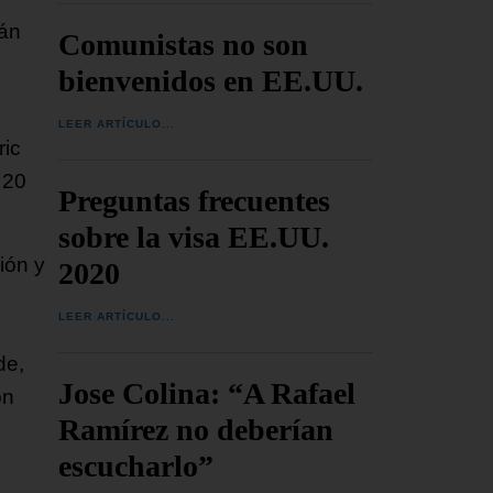
tán
Comunistas no son
bienvenidos en EE.UU.
LEER ARTÍCULO...
ric
 20
Preguntas frecuentes
sobre la visa EE.UU.
ión y
2020
LEER ARTÍCULO...
de,
Jose Colina: “A Rafael
ón
Ramírez no deberían
escucharlo”