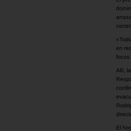
domin
arras
centro
«Todo
en re
focos
Allí, 
Respu
confi
evacu
Rodri
direc
El ho