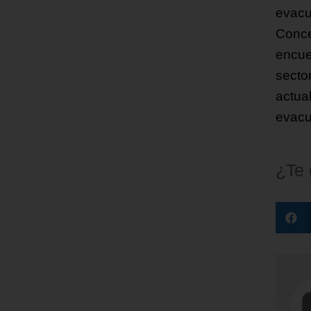
evacu
Conce
encue
secto
actua
evacu
¿Te