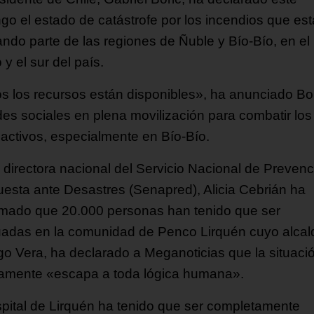
go el estado de catástrofe por los incendios que es
ando parte de las regiones de Ñuble y Bío-Bío, en el
 y el sur del país.
s los recursos están disponibles», ha anunciado Bo
des sociales en plena movilización para combatir los
 activos, especialmente en Bío-Bío.
la directora nacional del Servicio Nacional de Prevenc
esta ante Desastres (Senapred), Alicia Cebrián ha
rmado que 20.000 personas han tenido que ser
adas en la comunidad de Penco Lirquén cuyo alcal
go Vera, ha declarado a Meganoticias que la situaci
tamente «escapa a toda lógica humana».
spital de Lirquén ha tenido que ser completamente