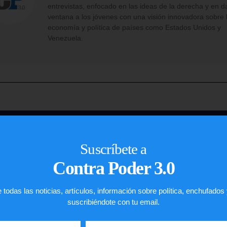
entrevistas, enfocado en las ideas de la derecha y en d
ventana a los jóvenes con una visión innovadora sobre 
economía y política de países como Estados Unidos y
Venezuela.
Suscríbete a
John R. De 
Contra Poder 3.0
IMMIGRATION L
 todas las noticias, artículos, información sobre política, enchufados
suscribiéndote con tu email.
ASILO
REPRESENTACIONES 