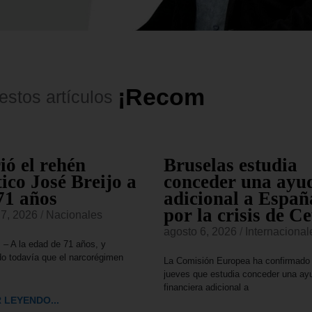
¡
R
e
c
o
m
e
n
d
a
d
o
s
!
estos
artículos
ó el rehén
Bruselas estudia
tico José Breijo a
conceder una ayu
71 años
adicional a Españ
por la crisis de C
 7, 2026
/
Nacionales
agosto 6, 2026
/
Internacional
 – A la edad de 71 años, y
o todavía que el narcorégimen
La Comisión Europea ha confirmado
jueves que estudia conceder una ay
financiera adicional a
 LEYENDO...