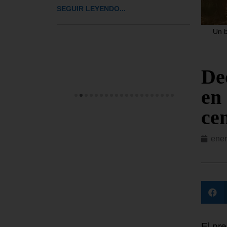
Españ
iones
SEGUIR LEYENDO...
rcorégimen
SEGUI
Un b
De
en 
cen
ener
El pre