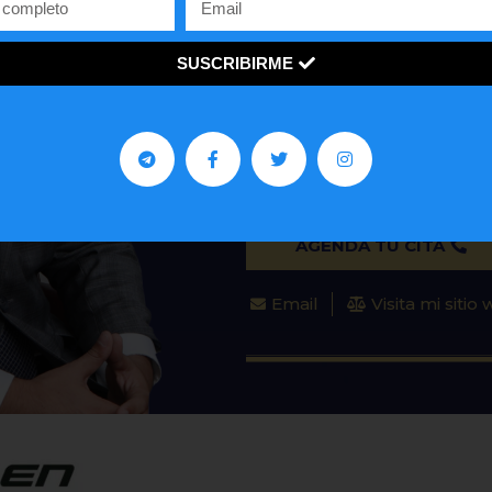
PETICIONES FAMILIA
SUSCRIBIRME
John De la Vega es un abog
mucho a la comunidad venezo
en los Estados Unidos.
AGENDA TU CITA
Email
Visita mi sitio