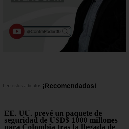
¡
R
e
c
o
m
e
n
d
a
d
o
s
!
Lee
estos
artículos
EE. UU. prevé un paquete de
seguridad de USD$ 1000 millones
para Colombia tras la llegada de