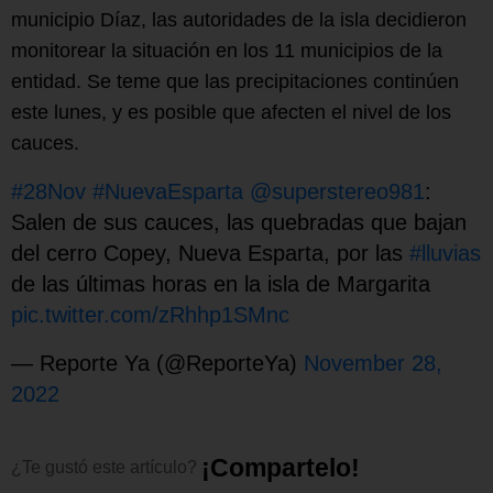
municipio Díaz, las autoridades de la isla decidieron
monitorear la situación en los 11 municipios de la
entidad. Se teme que las precipitaciones continúen
este lunes, y es posible que afecten el nivel de los
cauces.
#28Nov
#NuevaEsparta
@superstereo981
:
Salen de sus cauces, las quebradas que bajan
del cerro Copey, Nueva Esparta, por las
#lluvias
de las últimas horas en la isla de Margarita
pic.twitter.com/zRhhp1SMnc
— Reporte Ya (@ReporteYa)
November 28,
2022
¡
C
o
m
p
a
r
t
e
l
o
!
¿Te
gustó
este
artículo?