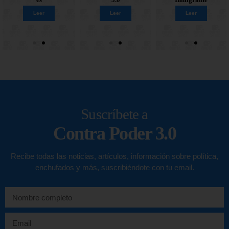
Leer
Leer
Leer
Leer
Leer
Leer
Leer
Leer
Suscríbete a
Contra Poder 3.0
Recibe todas las noticias, artículos, información sobre política,
enchufados y más, suscribiéndote con tu email.