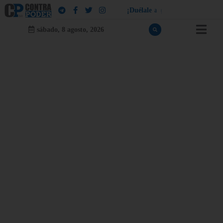
¡
D
u
é
l
a
l
e
a
q
u
i
e
n
l
e
d
u
e
l
a
!
sábado, 8 agosto, 2026