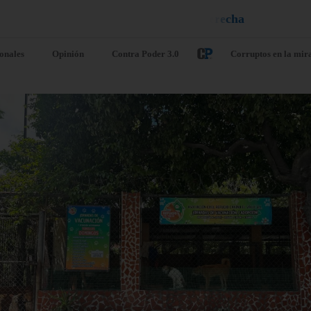
e
l
n
e
i
u
¡
D
u
é
l
a
l
e
a
q
ionales
Opinión
Contra Poder 3.0
Corruptos en la mir
ntinúan
Llegó al país
otestas por
comisión de l
las eléctricas en
ilegítima AN 
rabobo:
2015 para
cinos del Prebo
dialogar con 
 alzaron
chavismo
o 6, 2026
/
Nacionales
agosto 6, 2026
/
Nacionale
as. – Las protestas en el
Caracas. – La comisión de 
o Carabobo, especialmente en
ilegítima Asamblea Nacion