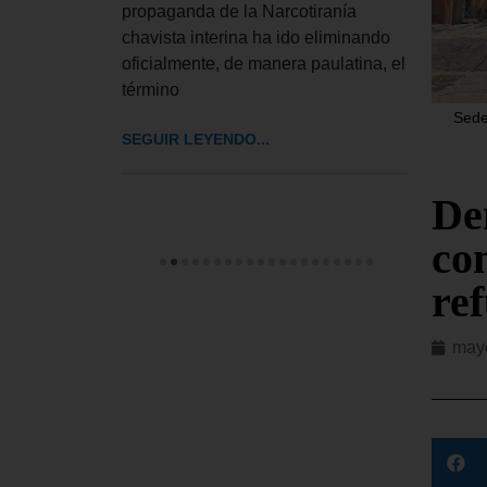
la cap
propaganda de la Narcotiranía
el te
chavista interina ha ido eliminando
oficialmente, de manera paulatina, el
SEGUI
término
Sede
SEGUIR LEYENDO...
De
co
re
mayo