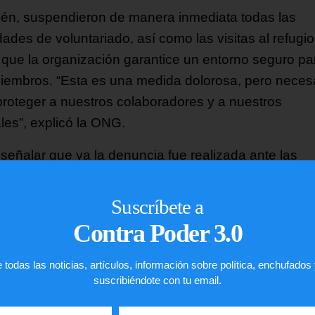
én, suspendieron de manera inmediata todas las
dades de voluntariado, así como las visitas al refugio
 que la organización garantice un entorno seguro pa
iembros. “Esta es una medida dolorosa, pero neces
proteger a nuestros colaboradores y a nuestros
les”, explicó la ONG.
señalar que ya la denuncia fue realizada ante las
dades policiales, a fin de que inicien las investigaci
entes.
Suscríbete a
Contra Poder 3.0
¡
C
o
m
p
a
r
t
e
l
o
!
gustó
este
artículo?
 todas las noticias, artículos, información sobre política, enchufados
suscribiéndote con tu email.
Facebook
Twitter
WhatsApp