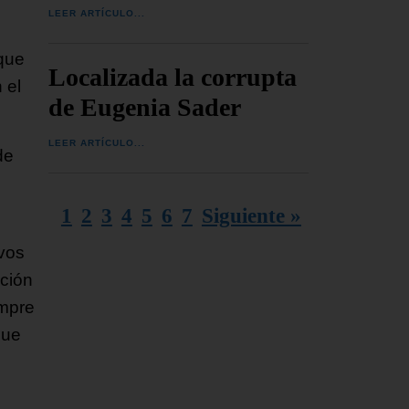
LEER ARTÍCULO...
 que
Localizada la corrupta
 el
de Eugenia Sader
LEER ARTÍCULO...
de
1
2
3
4
5
6
7
Siguiente »
ivos
ción
empre
que