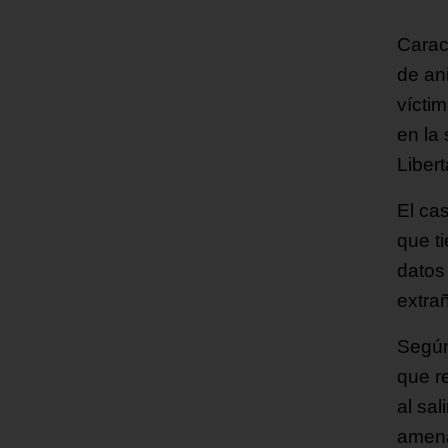
Carac
de an
vícti
en la 
Liber
El ca
que t
datos
extra
Según
que re
al sal
amen