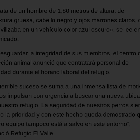
rata de un hombre de 1,80 metros de altura, de
xtura gruesa, cabello negro y ojos marrones claros,
vilizaba en un vehículo color azul oscuro», se lee en
icado.
resguardar la integridad de sus miembros, el centro 
cción animal anunció que contratará personal de
dad durante el horario laboral del refugio.
 terrible suceso se suma a una inmensa lista de mot
os impulsan con urgencia a buscar una nueva ubica
nuestro refugio. La seguridad de nuestros perros si
do la prioridad y con este hecho queda demostrado 
ro equipo tampoco está a salvo en este entorno”,
ció Refugio El Valle.