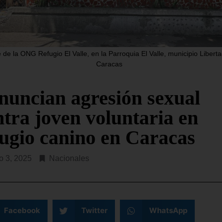
ital de la entidad, Valencia, por
2015, que preside Dinorah 
ma de
aterrizó en la tarde de
R LEYENDO...
SEGUIR LEYENDO...
 de la ONG Refugio El Valle, en la Parroquia El Valle, municipio Liberta
Caracas
nuncian agresión sexual
ntra joven voluntaria en
fugio canino en Caracas
 3, 2025
Nacionales
Facebook
Twitter
WhatsApp