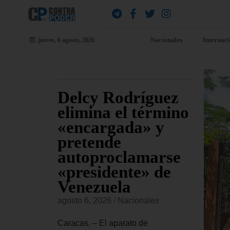
Nacionales
Internac
jueves, 6 agosto, 2026
Delcy Rodríguez
Co
ven
elimina el término
pr
ro de
«encargada» y
fal
pretende
Ca
autoproclamarse
ve
«presidente» de
se
es
Venezuela
agost
delo de 21
agosto 6, 2026
/
Nacionales
ces, fue
Carac
ado martes
estad
Caracas. – El aparato de