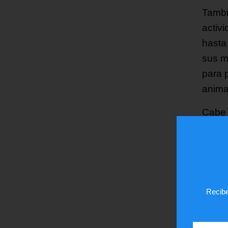
Tambi
activi
hasta
sus m
para 
anima
Cabe 
autori
pertin
¿Te
Recibe