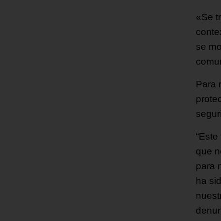
«Se t
conte
se mo
comun
Para 
prote
seguri
“Este
que n
para 
ha si
nuest
denun