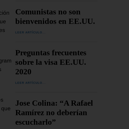
Comunistas no son
ción
bienvenidos en EE.UU.
fue
ves
LEER ARTÍCULO...
Preguntas frecuentes
sobre la visa EE.UU.
agram
s
2020
LEER ARTÍCULO...
os
Jose Colina: “A Rafael
o que
Ramírez no deberían
escucharlo”