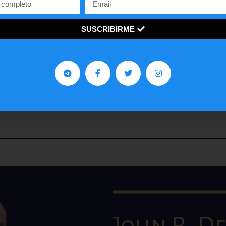
SUSCRIBIRME
Contra Poder 3.0
Somos un programa y medio de opinión, análisis y
entrevistas, enfocado en las ideas de la derecha y en d
ventana a los jóvenes con una visión innovadora sobre 
economía y política de países como Estados Unidos y
Venezuela.
John R. De 