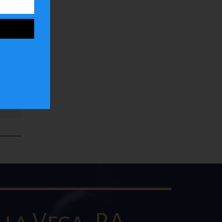
ar
la
la Vega, P.A.