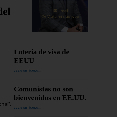
del
Email
Visita mi sitio web
Lotería de visa de
EEUU
LEER ARTÍCULO...
Comunistas no son
bienvenidos en EE.UU.
nal”,
LEER ARTÍCULO...