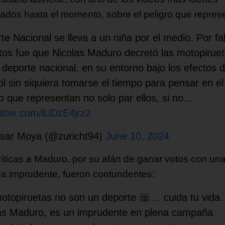
cados hasta el momento, sobre el peligro que repres
te Nacional se lleva a un niña por el medio. Por fa
tos fue que Nicolas Maduro decretó las motopirue
deporte nacional, en su entorno bajo los efectos d
ol sin siquiera tomarse el tiempo para pensar en el
ro que representan no solo par ellos, si no…
witter.com/lUDzE4jrz2
sar Moya (@zuricht94)
June 10, 2024
ríticas a Maduro, por su afán de ganar votos con un
a imprudente, fueron contundentes:
otopiruetas no son un deporte
… cuida tu vida.
ás Maduro, es un imprudente en plena campaña