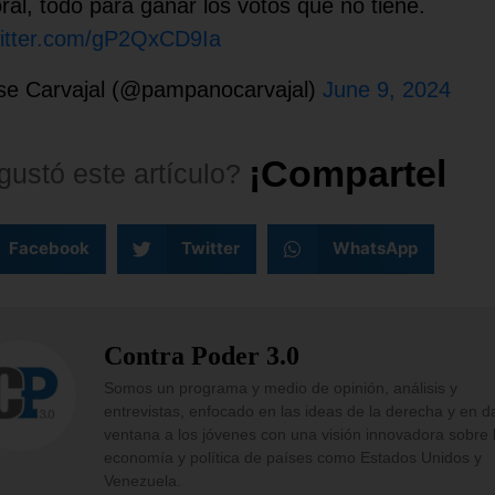
oral, todo para ganar los votos que no tiene.
witter.com/gP2QxCD9Ia
e Carvajal (@pampanocarvajal)
June 9, 2024
¡
C
o
m
p
a
r
t
e
l
o
!
gustó
este
artículo?
Facebook
Twitter
WhatsApp
Contra Poder 3.0
Somos un programa y medio de opinión, análisis y
entrevistas, enfocado en las ideas de la derecha y en d
ventana a los jóvenes con una visión innovadora sobre 
economía y política de países como Estados Unidos y
Venezuela.