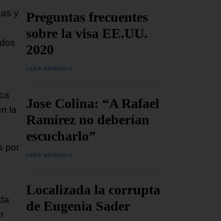
cas y
Preguntas frecuentes
sobre la visa EE.UU.
ados
2020
LEER ARTÍCULO...
ica
Jose Colina: “A Rafael
n la
Ramírez no deberían
escucharlo”
s por
LEER ARTÍCULO...
Localizada la corrupta
ida
de Eugenia Sader
r