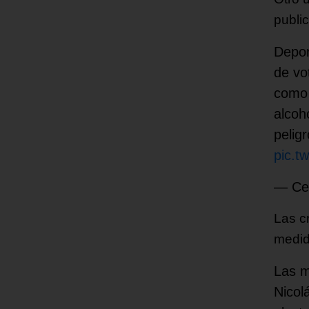
publi
Depor
de vo
como 
alcoh
pelig
pic.t
— Ce
Las c
medid
Las m
Nicol