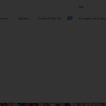
e
l
n
e
i
u
¡
D
u
é
l
a
l
e
a
q
ionales
Opinión
Contra Poder 3.0
Corruptos en la mir