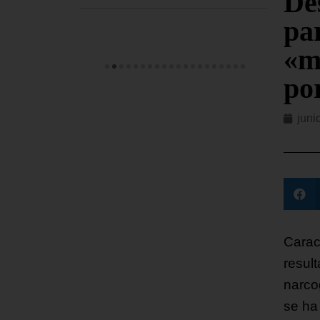
De
pa
«m
por
juni
Carac
result
narco
se ha