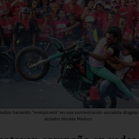
ntinúan
Llegó al país
otestas por
comisión de l
las eléctricas en
ilegítima AN 
rabobo:
2015 para
cinos del Prebo
dialogar con 
 alzaron
chavismo
o 6, 2026
/
Nacionales
agosto 6, 2026
/
Nacionale
as. – Las protestas en el
Caracas. – La comisión de 
o Carabobo, especialmente en
ilegítima Asamblea Nacion
ital de la entidad, Valencia, por
2015, que preside Dinorah 
ma de
aterrizó en la tarde de
ividuo haciendo "motopirueta" en una concentración socialista dirigida 
R LEYENDO...
SEGUIR LEYENDO...
dictador Nicolás Maduro