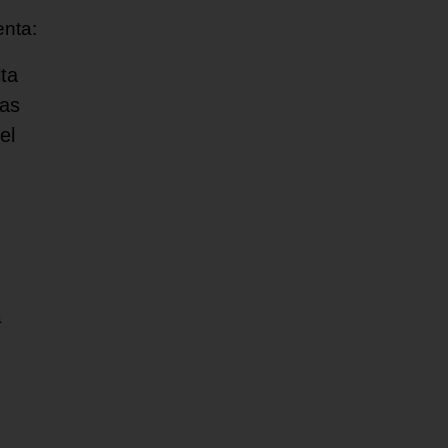
enta:
lta
tas
el
a