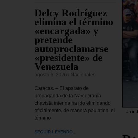
Delcy Rodríguez
Co
ven
elimina el término
pr
ro de
«encargada» y
fal
pretende
Ca
autoproclamarse
ve
«presidente» de
se
es
Venezuela
agost
delo de 21
agosto 6, 2026
/
Nacionales
ces, fue
Carac
ado martes
estad
Caracas. – El aparato de
la cap
propaganda de la Narcotiranía
el te
chavista interina ha ido eliminando
oficialmente, de manera paulatina, el
Un ind
SEGUI
término
SEGUIR LEYENDO...