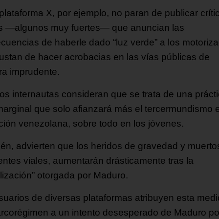
plataforma X, por ejemplo, no paran de publicar críti
s —algunos muy fuertes— que anuncian las
cuencias de haberle dado “luz verde” a los motoriz
ustan de hacer acrobacias en las vías públicas de
a imprudente.
os internautas consideran que se trata de una práct
arginal que solo afianzará más el tercermundismo e
ción venezolana, sobre todo en los jóvenes.
én, advierten que los heridos de gravedad y muerto
entes viales, aumentarán drásticamente tras la
alización” otorgada por Maduro.
suarios de diversas plataformas atribuyen esta med
arcorégimen a un intento desesperado de Maduro po