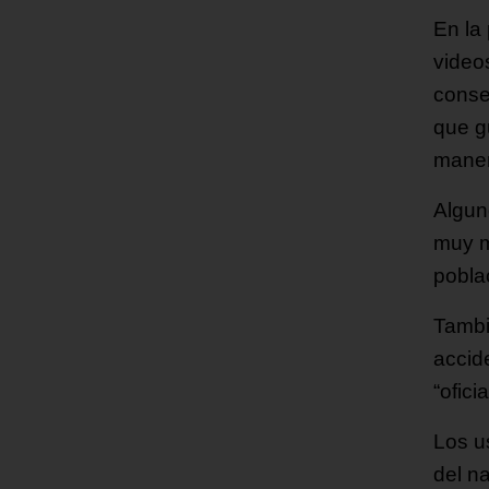
En la 
video
conse
que g
maner
Algun
muy m
pobla
Tambi
accid
“ofici
Los u
del n