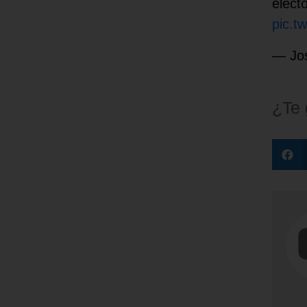
elect
pic.t
— Jos
¿Te