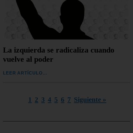
La izquierda se radicaliza cuando
vuelve al poder
LEER ARTÍCULO...
1
2
3
4
5
6
7
Siguiente »