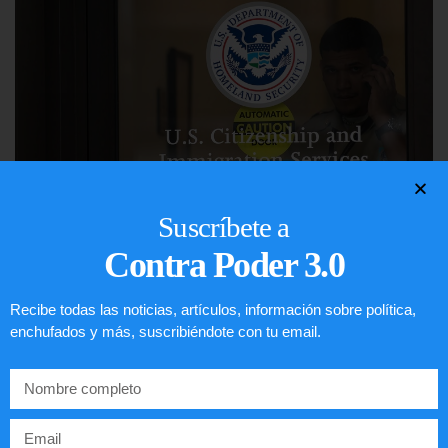
Suscríbete a
Contra Poder 3.0
Comunistas no son bienvenidos en
EE.UU.
Recibe todas las noticias, artículos, información sobre política,
enchufados y más, suscribiéndote con tu email.
LEER ARTÍCULO...