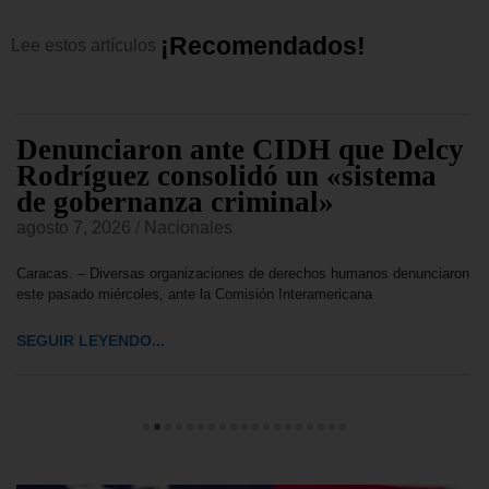
¡
R
e
c
o
m
e
n
d
a
d
o
s
!
Lee
estos
artículos
Denunciaron ante CIDH que Delcy
Rodríguez consolidó un «sistema
de gobernanza criminal»
agosto 7, 2026
/
Nacionales
Caracas. – Diversas organizaciones de derechos humanos denunciaron
este pasado miércoles, ante la Comisión Interamericana
SEGUIR LEYENDO...