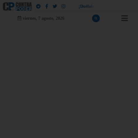
!
¡
D
u
é
l
a
l
e
a
q
u
i
e
n
l
e
d
u
e
l
a
viernes, 7 agosto, 2026