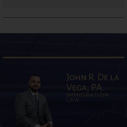
John R. De la
Vega, P.A.
IMMIGRATION
LAW