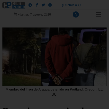
¡
D
u
é
l
a
l
e
a
q
u
i
e
n
l
e
d
u
e
l
a
!
viernes, 7 agosto, 2026
Miembro del Tren de Aragua detenido en Portland, Oregon, EE.
UU.