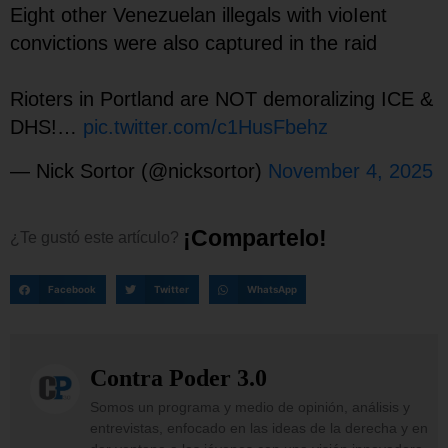
Eight other Venezuelan illegals with vioIent
convictions were also captured in the raid
Rioters in Portland are NOT demoralizing ICE &
DHS!…
pic.twitter.com/c1HusFbehz
— Nick Sortor (@nicksortor)
November 4, 2025
¡
C
o
m
p
a
r
t
e
l
o
!
¿Te
gustó
este
artículo?
Facebook
Twitter
WhatsApp
Contra Poder 3.0
Somos un programa y medio de opinión, análisis y
entrevistas, enfocado en las ideas de la derecha y en