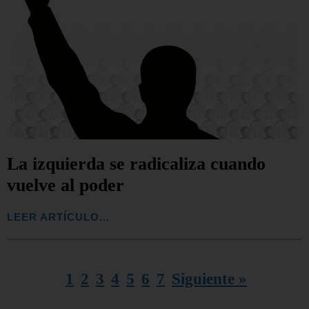
La izquierda se radicaliza cuando
vuelve al poder
LEER ARTÍCULO...
1
2
3
4
5
6
7
Siguiente »