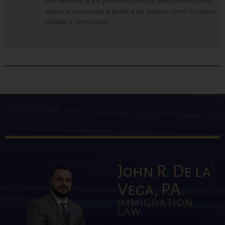
dar ventana a los jóvenes con una visión innovadora
sobre la economía y política de países como Estados
Unidos y Venezuela.
John R. De la
Vega, P.A.
IMMIGRATION
LAW