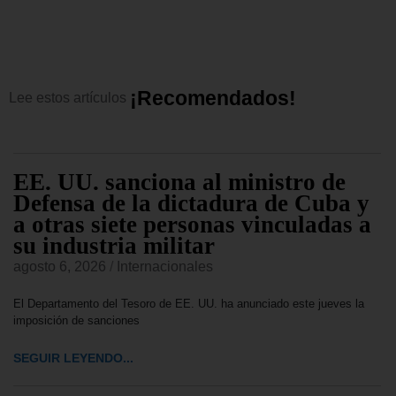
¡
R
e
c
o
m
e
n
d
a
d
o
s
!
Lee
estos
artículos
EE. UU. sanciona al ministro de
Defensa de la dictadura de Cuba y
a otras siete personas vinculadas a
su industria militar
agosto 6, 2026
/
Internacionales
El Departamento del Tesoro de EE. UU. ha anunciado este jueves la
imposición de sanciones
SEGUIR LEYENDO...