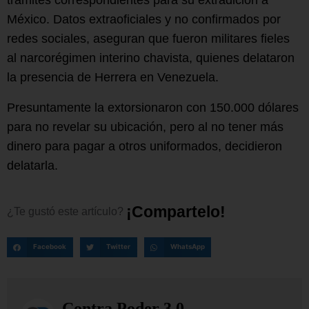
México. Datos extraoficiales y no confirmados por
redes sociales, aseguran que fueron militares fieles
al narcorégimen interino chavista, quienes delataron
la presencia de Herrera en Venezuela.
Presuntamente la extorsionaron con 150.000 dólares
para no revelar su ubicación, pero al no tener más
dinero para pagar a otros uniformados, decidieron
delatarla.
¡
C
o
m
p
a
r
t
e
l
o
!
¿Te
gustó
este
artículo?
Facebook
Twitter
WhatsApp
Contra Poder 3.0