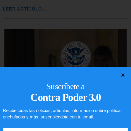
LEER ARTÍCULO...
Suscríbete a
Contra Poder 3.0
Recibe todas las noticias, artículos, información sobre política,
Comunistas no son bienvenidos en
enchufados y más, suscribiéndote con tu email.
EE.UU.