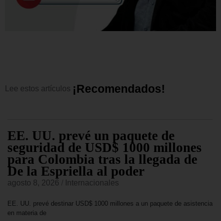
¡
R
e
c
o
m
e
n
d
a
d
o
s
!
Lee
estos
artículos
EE. UU. prevé un paquete de
seguridad de USD$ 1000 millones
para Colombia tras la llegada de
De la Espriella al poder
agosto 8, 2026
/
Internacionales
EE. UU. prevé destinar USD$ 1000 millones a un paquete de asistencia
en materia de