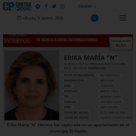
¡
D
u
é
l
a
l
e
a
q
u
i
e
n
l
e
d
u
e
l
a
!
sábado, 8 agosto, 2026
Erika María “N” Herrera fue capturada en un apartamento en el
municipio El Hatillo