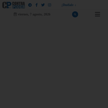
¡
D
u
é
l
a
l
e
a
q
u
i
e
n
l
e
d
u
e
l
a
!
viernes, 7 agosto, 2026