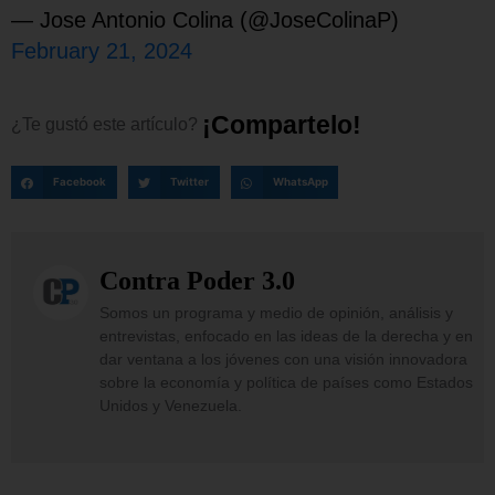
— Jose Antonio Colina (@JoseColinaP)
February 21, 2024
¡
C
o
m
p
a
r
t
e
l
o
!
¿Te
gustó
este
artículo?
Facebook
Twitter
WhatsApp
Contra Poder 3.0
Somos un programa y medio de opinión, análisis y
entrevistas, enfocado en las ideas de la derecha y en
dar ventana a los jóvenes con una visión innovadora
sobre la economía y política de países como Estados
Unidos y Venezuela.