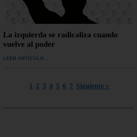
La izquierda se radicaliza cuando
vuelve al poder
LEER ARTÍCULO...
1
2
3
4
5
6
7
Siguiente »