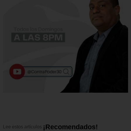
¡
R
e
c
o
m
e
n
d
a
d
o
s
!
Lee
estos
artículos