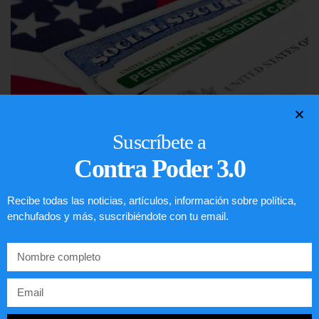
Suscríbete a
Contra Poder 3.0
Lotería de visa de EEUU
Recibe todas las noticias, artículos, información sobre política,
LEER ARTÍCULO...
enchufados y más, suscribiéndote con tu email.