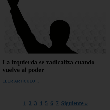
La izquierda se radicaliza cuando
vuelve al poder
LEER ARTÍCULO...
1
2
3
4
5
6
7
Siguiente »