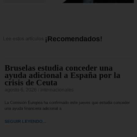
¡
R
e
c
o
m
e
n
d
a
d
o
s
!
Lee
estos
artículos
Bruselas estudia conceder una
ayuda adicional a España por la
crisis de Ceuta
agosto 6, 2026
/
Internacionales
La Comisión Europea ha confirmado este jueves que estudia conceder
una ayuda financiera adicional a
SEGUIR LEYENDO...