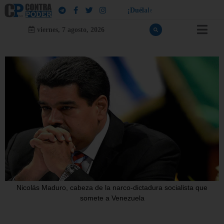
!
a
¡
D
u
é
l
a
l
e
a
q
u
i
e
n
l
e
d
u
e
l
viernes, 7 agosto, 2026
Nicolás Maduro, cabeza de la narco-dictadura socialista que
somete a Venezuela