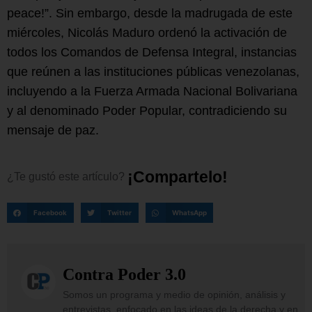
peace!”. Sin embargo, desde la madrugada de este
miércoles, Nicolás Maduro ordenó la activación de
todos los Comandos de Defensa Integral, instancias
que reúnen a las instituciones públicas venezolanas,
incluyendo a la Fuerza Armada Nacional Bolivariana
y al denominado Poder Popular, contradiciendo su
mensaje de paz.
¡
C
o
m
p
a
r
t
e
l
o
!
¿Te
gustó
este
artículo?
Facebook
Twitter
WhatsApp
Contra Poder 3.0
Somos un programa y medio de opinión, análisis y
entrevistas, enfocado en las ideas de la derecha y en