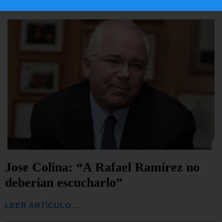
Jose Colina: “A Rafael Ramírez no
deberían escucharlo”
LEER ARTÍCULO...