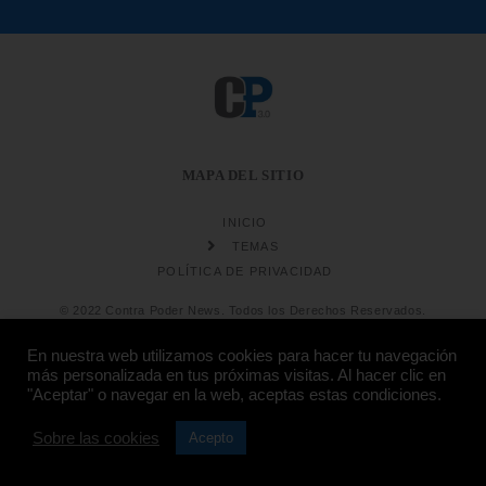
MAPA DEL SITIO
INICIO
TEMAS
POLÍTICA DE PRIVACIDAD
© 2022 Contra Poder News. Todos los Derechos Reservados.
En nuestra web utilizamos cookies para hacer tu navegación
más personalizada en tus próximas visitas. Al hacer clic en
"Aceptar" o navegar en la web, aceptas estas condiciones.
Diseño web
Hosting:
Sobre las cookies
Acepto