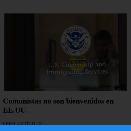
Comunistas no son bienvenidos en
EE.UU.
LEER ARTÍCULO...